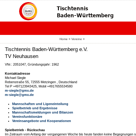
Home
>
Vereine
>
Tischtennis Baden-Württemberg e.V.
TV Neuhausen
VNr.: 2051047, Gründungsjahr: 1962
Kontaktadresse
Michael Siegle
Rebenstraße 55, 72555 Metzingen , Deutschland
Tel P +497123943425, Mobil +4917655534580
m-siegle@gmx.de
m-siegle@gmx.de
Mannschaften und Ligeneinteilung
Spielbetrieb und Ergebnisse
Mannschaftsmeldungen und Bilanzen
Vereinsfunktionäre
Vereinsangebote und Kooperationen
Spielbetrieb - Rückschau
Im Zeitraum vom Anfang der vergangenen Woche bis heute fanden keine Begegnungen st