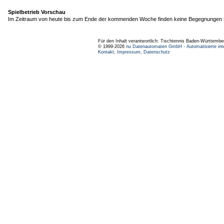
Spielbetrieb Vorschau
Im Zeitraum von heute bis zum Ende der kommenden Woche finden keine Begegnungen s
Für den Inhalt verantwortlich: Tischtennis Baden-Württembe
© 1999-2026
nu Datenautomaten GmbH - Automatisierte int
Kontakt
,
Impressum
,
Datenschutz