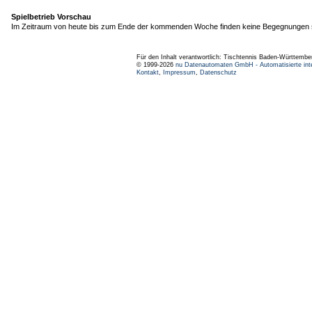
Spielbetrieb Vorschau
Im Zeitraum von heute bis zum Ende der kommenden Woche finden keine Begegnungen s
Für den Inhalt verantwortlich: Tischtennis Baden-Württembe
© 1999-2026
nu Datenautomaten GmbH - Automatisierte int
Kontakt
,
Impressum
,
Datenschutz