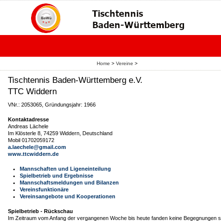
Home
>
Vereine
>
Tischtennis Baden-Württemberg e.V.
TTC Widdern
VNr.: 2053065, Gründungsjahr: 1966
Kontaktadresse
Andreas Lächele
Im Klösterle 8, 74259 Widdern, Deutschland
Mobil 01702059172
a.laechele@gmail.com
www.ttcwiddern.de
Mannschaften und Ligeneinteilung
Spielbetrieb und Ergebnisse
Mannschaftsmeldungen und Bilanzen
Vereinsfunktionäre
Vereinsangebote und Kooperationen
Spielbetrieb - Rückschau
Im Zeitraum vom Anfang der vergangenen Woche bis heute fanden keine Begegnungen st