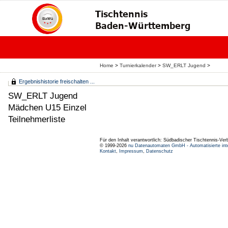
Home
>
Turnierkalender
>
SW_ERLT Jugend
>
Ergebnishistorie freischalten ...
SW_ERLT Jugend
Mädchen U15 Einzel
Teilnehmerliste
Für den Inhalt verantwortlich: Südbadischer Tischtennis-Ver
© 1999-2026
nu Datenautomaten GmbH - Automatisierte int
Kontakt
,
Impressum
,
Datenschutz