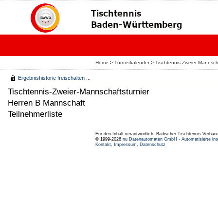
Home
>
Turnierkalender
>
Tischtennis-Zweier-Mannsch
Ergebnishistorie freischalten ...
Tischtennis-Zweier-Mannschaftsturnier
Herren B Mannschaft
Teilnehmerliste
Für den Inhalt verantwortlich: Badischer Tischtennis-Verband
© 1999-2026
nu Datenautomaten GmbH - Automatisierte int
Kontakt
,
Impressum
,
Datenschutz