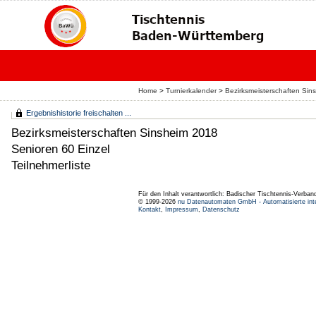
Home
>
Turnierkalender
>
Bezirksmeisterschaften Sin
Ergebnishistorie freischalten ...
Bezirksmeisterschaften Sinsheim 2018
Senioren 60 Einzel
Teilnehmerliste
Für den Inhalt verantwortlich: Badischer Tischtennis-Verband
© 1999-2026
nu Datenautomaten GmbH - Automatisierte int
Kontakt
,
Impressum
,
Datenschutz