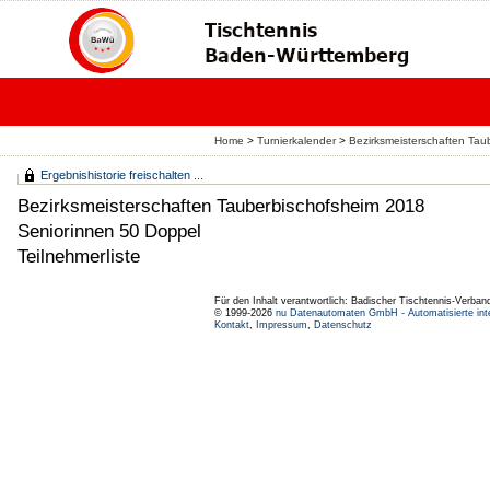
Home
>
Turnierkalender
>
Bezirksmeisterschaften Tau
Ergebnishistorie freischalten ...
Bezirksmeisterschaften Tauberbischofsheim 2018
Seniorinnen 50 Doppel
Teilnehmerliste
Für den Inhalt verantwortlich: Badischer Tischtennis-Verband
© 1999-2026
nu Datenautomaten GmbH - Automatisierte int
Kontakt
,
Impressum
,
Datenschutz