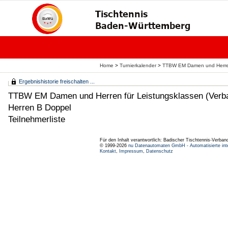
Home
>
Turnierkalender
>
TTBW EM Damen und Herren 
Ergebnishistorie freischalten ...
TTBW EM Damen und Herren für Leistungsklassen (Verb
Herren B Doppel
Teilnehmerliste
Für den Inhalt verantwortlich: Badischer Tischtennis-Verband
© 1999-2026
nu Datenautomaten GmbH - Automatisierte int
Kontakt
,
Impressum
,
Datenschutz