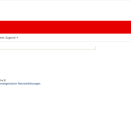
heim Jugend
>
 e.V.
ernetgestützte Netzwerklösungen