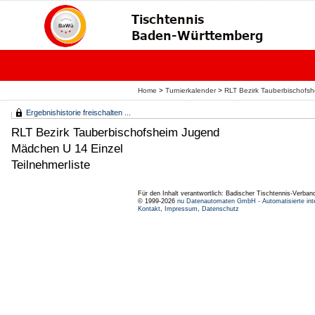
Home
>
Turnierkalender
>
RLT Bezirk Tauberbischofs
Ergebnishistorie freischalten ...
RLT Bezirk Tauberbischofsheim Jugend
Mädchen U 14 Einzel
Teilnehmerliste
Für den Inhalt verantwortlich: Badischer Tischtennis-Verband
© 1999-2026
nu Datenautomaten GmbH - Automatisierte int
Kontakt
,
Impressum
,
Datenschutz