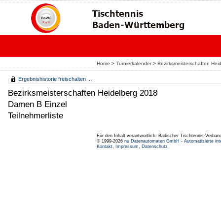
Home
>
Turnierkalender
>
Bezirksmeisterschaften Hei
Ergebnishistorie freischalten ...
Bezirksmeisterschaften Heidelberg 2018
Damen B Einzel
Teilnehmerliste
Für den Inhalt verantwortlich: Badischer Tischtennis-Verband
© 1999-2026
nu Datenautomaten GmbH - Automatisierte int
Kontakt
,
Impressum
,
Datenschutz