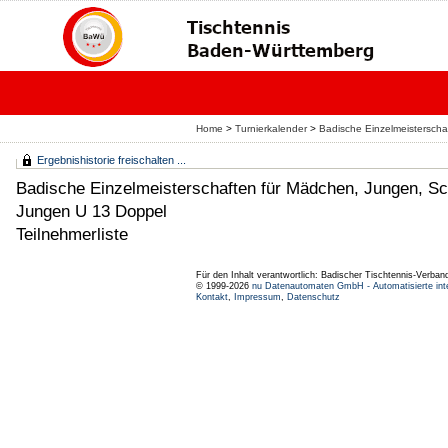
Home
>
Turnierkalender
>
Badische Einzelmeistersch
Ergebnishistorie freischalten ...
Badische Einzelmeisterschaften für Mädchen, Jungen, Sc
Jungen U 13 Doppel
Teilnehmerliste
Für den Inhalt verantwortlich: Badischer Tischtennis-Verband
© 1999-2026
nu Datenautomaten GmbH - Automatisierte int
Kontakt
,
Impressum
,
Datenschutz