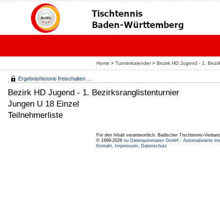
Home
>
Turnierkalender
>
Bezirk HD Jugend - 1. Bezirk
Ergebnishistorie freischalten ...
Bezirk HD Jugend - 1. Bezirksranglistenturnier
Jungen U 18 Einzel
Teilnehmerliste
Für den Inhalt verantwortlich: Badischer Tischtennis-Verband
© 1999-2026
nu Datenautomaten GmbH - Automatisierte int
Kontakt
,
Impressum
,
Datenschutz