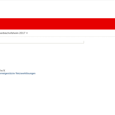
berbischofsheim 2017
>
 e.V.
ernetgestützte Netzwerklösungen