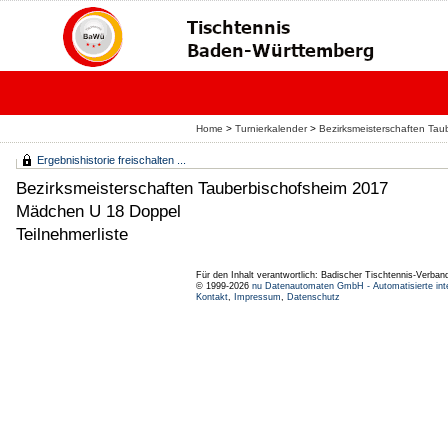
Home
>
Turnierkalender
>
Bezirksmeisterschaften Tau
Ergebnishistorie freischalten ...
Bezirksmeisterschaften Tauberbischofsheim 2017
Mädchen U 18 Doppel
Teilnehmerliste
Für den Inhalt verantwortlich: Badischer Tischtennis-Verband
© 1999-2026
nu Datenautomaten GmbH - Automatisierte int
Kontakt
,
Impressum
,
Datenschutz