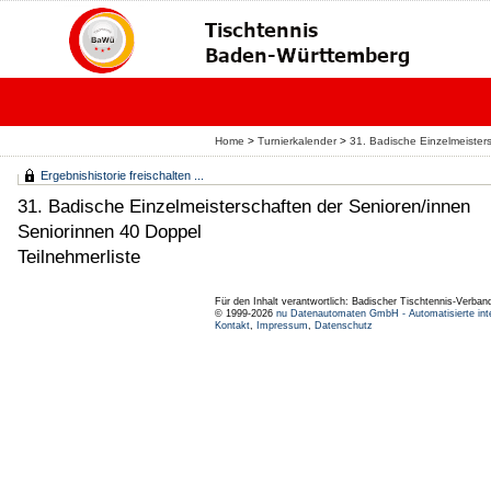
Home
>
Turnierkalender
>
31. Badische Einzelmeister
Ergebnishistorie freischalten ...
31. Badische Einzelmeisterschaften der Senioren/innen
Seniorinnen 40 Doppel
Teilnehmerliste
Für den Inhalt verantwortlich: Badischer Tischtennis-Verband
© 1999-2026
nu Datenautomaten GmbH - Automatisierte int
Kontakt
,
Impressum
,
Datenschutz