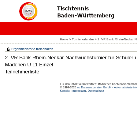
Home
>
Turnierkalender
>
2. VR Bank Rhein-Neckar Na
Ergebnishistorie freischalten ...
2. VR Bank Rhein-Neckar Nachwuchsturnier für Schüler 
Mädchen U 11 Einzel
Teilnehmerliste
Für den Inhalt verantwortlich: Badischer Tischtennis-Verband
© 1999-2026
nu Datenautomaten GmbH - Automatisierte int
Kontakt
,
Impressum
,
Datenschutz