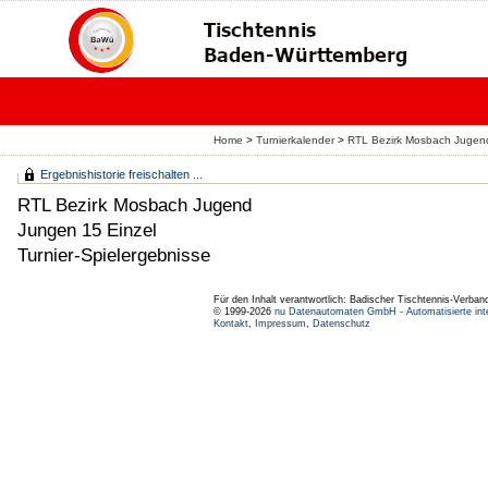
Home
>
Turnierkalender
>
RTL Bezirk Mosbach Juge
Ergebnishistorie freischalten ...
RTL Bezirk Mosbach Jugend
Jungen 15 Einzel
Turnier-Spielergebnisse
Für den Inhalt verantwortlich: Badischer Tischtennis-Verband
© 1999-2026
nu Datenautomaten GmbH - Automatisierte int
Kontakt
,
Impressum
,
Datenschutz