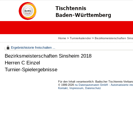
Home
>
Turnierkalender
>
Bezirksmeisterschaften Sin
Ergebnishistorie freischalten ...
Bezirksmeisterschaften Sinsheim 2018
Herren C Einzel
Turnier-Spielergebnisse
Für den Inhalt verantwortlich: Badischer Tischtennis-Verband
© 1999-2026
nu Datenautomaten GmbH - Automatisierte int
Kontakt
,
Impressum
,
Datenschutz