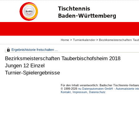
Home
>
Turnierkalender
>
Bezirksmeisterschaften Tau
Ergebnishistorie freischalten ...
Bezirksmeisterschaften Tauberbischofsheim 2018
Jungen 12 Einzel
Turnier-Spielergebnisse
Für den Inhalt verantwortlich: Badischer Tischtennis-Verband
© 1999-2026
nu Datenautomaten GmbH - Automatisierte int
Kontakt
,
Impressum
,
Datenschutz