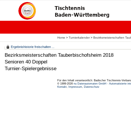
Home
>
Turnierkalender
>
Bezirksmeisterschaften Tau
Ergebnishistorie freischalten ...
Bezirksmeisterschaften Tauberbischofsheim 2018
Senioren 40 Doppel
Turnier-Spielergebnisse
Für den Inhalt verantwortlich: Badischer Tischtennis-Verband
© 1999-2026
nu Datenautomaten GmbH - Automatisierte int
Kontakt
,
Impressum
,
Datenschutz