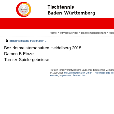
Home
>
Turnierkalender
>
Bezirksmeisterschaften Hei
Ergebnishistorie freischalten ...
Bezirksmeisterschaften Heidelberg 2018
Damen B Einzel
Turnier-Spielergebnisse
Für den Inhalt verantwortlich: Badischer Tischtennis-Verband
© 1999-2026
nu Datenautomaten GmbH - Automatisierte int
Kontakt
,
Impressum
,
Datenschutz