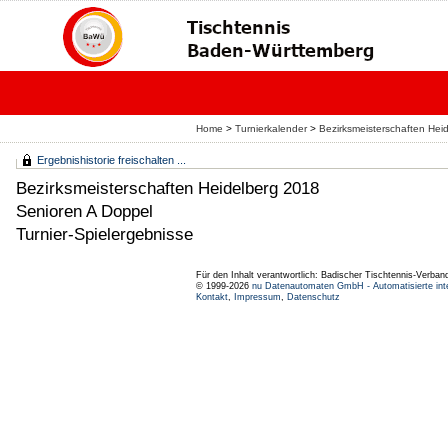
Home
>
Turnierkalender
>
Bezirksmeisterschaften Hei
Ergebnishistorie freischalten ...
Bezirksmeisterschaften Heidelberg 2018
Senioren A Doppel
Turnier-Spielergebnisse
Für den Inhalt verantwortlich: Badischer Tischtennis-Verband
© 1999-2026
nu Datenautomaten GmbH - Automatisierte int
Kontakt
,
Impressum
,
Datenschutz