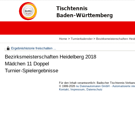
Home
>
Turnierkalender
>
Bezirksmeisterschaften Hei
Ergebnishistorie freischalten ...
Bezirksmeisterschaften Heidelberg 2018
Mädchen 11 Doppel
Turnier-Spielergebnisse
Für den Inhalt verantwortlich: Badischer Tischtennis-Verband
© 1999-2026
nu Datenautomaten GmbH - Automatisierte int
Kontakt
,
Impressum
,
Datenschutz