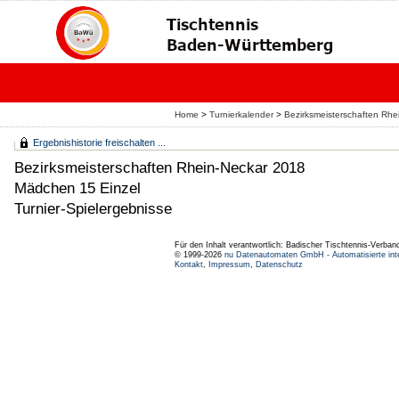
Home
>
Turnierkalender
>
Bezirksmeisterschaften Rhe
Ergebnishistorie freischalten ...
Bezirksmeisterschaften Rhein-Neckar 2018
Mädchen 15 Einzel
Turnier-Spielergebnisse
Für den Inhalt verantwortlich: Badischer Tischtennis-Verband
© 1999-2026
nu Datenautomaten GmbH - Automatisierte int
Kontakt
,
Impressum
,
Datenschutz