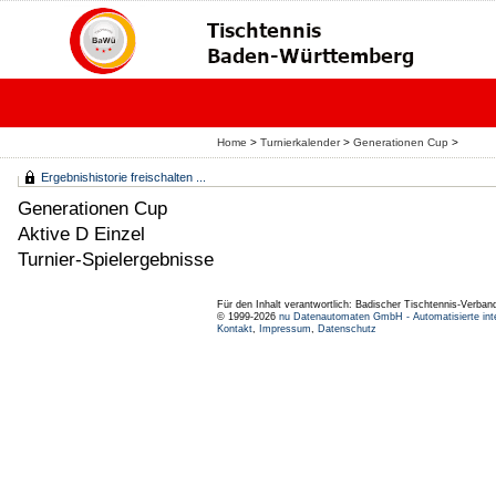
Home
>
Turnierkalender
>
Generationen Cup
>
Ergebnishistorie freischalten ...
Generationen Cup
Aktive D Einzel
Turnier-Spielergebnisse
Für den Inhalt verantwortlich: Badischer Tischtennis-Verband
© 1999-2026
nu Datenautomaten GmbH - Automatisierte int
Kontakt
,
Impressum
,
Datenschutz