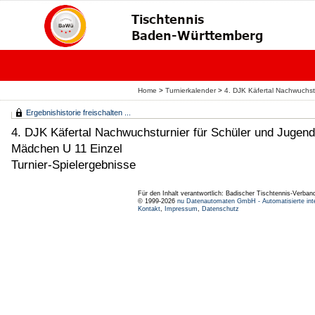
Home
>
Turnierkalender
>
4. DJK Käfertal Nachwuchst
Ergebnishistorie freischalten ...
4. DJK Käfertal Nachwuchsturnier für Schüler und Jugend
Mädchen U 11 Einzel
Turnier-Spielergebnisse
Für den Inhalt verantwortlich: Badischer Tischtennis-Verband
© 1999-2026
nu Datenautomaten GmbH - Automatisierte int
Kontakt
,
Impressum
,
Datenschutz