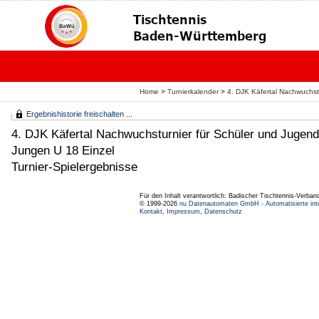
Home
>
Turnierkalender
>
4. DJK Käfertal Nachwuchst
Ergebnishistorie freischalten ...
4. DJK Käfertal Nachwuchsturnier für Schüler und Jugend
Jungen U 18 Einzel
Turnier-Spielergebnisse
Für den Inhalt verantwortlich: Badischer Tischtennis-Verband
© 1999-2026
nu Datenautomaten GmbH - Automatisierte int
Kontakt
,
Impressum
,
Datenschutz