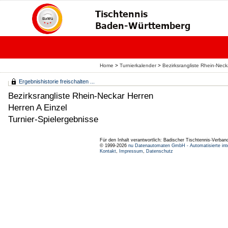
Home
>
Turnierkalender
>
Bezirksrangliste Rhein-Nec
Ergebnishistorie freischalten ...
Bezirksrangliste Rhein-Neckar Herren
Herren A Einzel
Turnier-Spielergebnisse
Für den Inhalt verantwortlich: Badischer Tischtennis-Verband
© 1999-2026
nu Datenautomaten GmbH - Automatisierte int
Kontakt
,
Impressum
,
Datenschutz