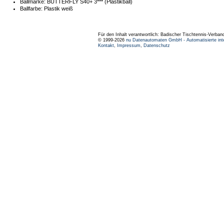
Ballmarke:
BUTTERFLY S40+ 3*** (Plastikball)
Ballfarbe:
Plastik weiß
Für den Inhalt verantwortlich: Badischer Tischtennis-Verband
© 1999-2026
nu Datenautomaten GmbH - Automatisierte int
Kontakt
,
Impressum
,
Datenschutz