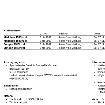
Konkurrenzen
Q-TTR
offen für
Termin
Mädchen 15 Einzel
0 bis 2999
keine freie Meldung
So. 17.11
Mädchen 18 Einzel
0 bis 2999
keine freie Meldung
So. 17.11
Jungen 15 Einzel
0 bis 2999
keine freie Meldung
So. 17.11
Jungen 18 Einzel
0 bis 2999
keine freie Meldung
So. 17.11
Austragungsorte
Informati
Sporthalle der Dietrich-Bonhoeffer-Schule
Meldes
Breslauer-Str. 60
über c
69469 Weinheim
keine
Hallenkontakt Markus Kasper JW TTV Weinheim-Weststadt
Möglic
(016098727817)
Konta
Spielbetrieb
Jürge
Einzelkonkurrenzen
Telefo
E-Mail
Material
Tischmarke:
16 DONIC Dehli
Weitere B
Tischfarbe:
grün
Für Sp