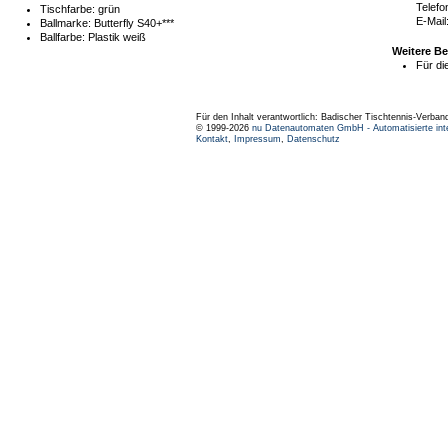
Telefo
Tischfarbe:
grün
E-Mail
Ballmarke:
Butterfly S40+***
Ballfarbe:
Plastik weiß
Weitere B
Für di
Für den Inhalt verantwortlich: Badischer Tischtennis-Verband
© 1999-2026
nu Datenautomaten GmbH - Automatisierte int
Kontakt
,
Impressum
,
Datenschutz