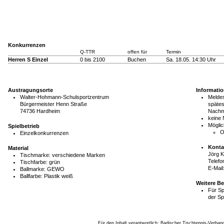
Konkurrenzen
Q-TTR
offen für
Termin
Herren S Einzel
0 bis 2100
Buchen
Sa. 18.05. 14:30 Uhr
Austragungsorte
Informati
Walter-Hohmann-Schulsportzentrum
Meldes
Bürgermeister Henn Straße
spätes
74736 Hardheim
Nachm
keine
Möglic
Spielbetrieb
O
Einzelkonkurrenzen
Konta
Material
Jörg 
Tischmarke:
verschiedene Marken
Telefo
Tischfarbe:
grün
E-Mail
Ballmarke:
GEWO
Ballfarbe:
Plastik weiß
Weitere B
Für Sp
der Sp
Für den Inhalt verantwortlich: Badischer Tischtennis-Verband