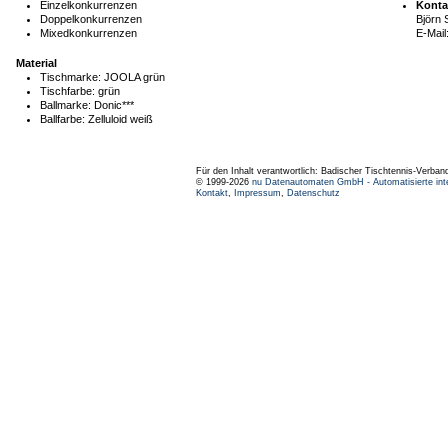
Einzelkonkurrenzen
Konta
Doppelkonkurrenzen
Björn 
Mixedkonkurrenzen
E-Mail
Material
Tischmarke:
JOOLA grün
Tischfarbe:
grün
Ballmarke:
Donic***
Ballfarbe:
Zelluloid weiß
Für den Inhalt verantwortlich: Badischer Tischtennis-Verband
© 1999-2026
nu Datenautomaten GmbH - Automatisierte int
Kontakt
,
Impressum
,
Datenschutz