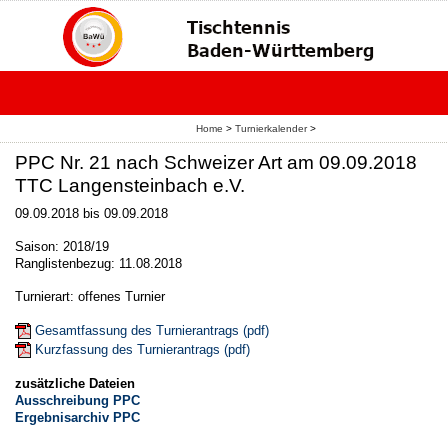
Home
>
Turnierkalender
>
PPC Nr. 21 nach Schweizer Art am 09.09.2018
TTC Langensteinbach e.V.
09.09.2018 bis 09.09.2018
Saison: 2018/19
Ranglistenbezug: 11.08.2018
Turnierart: offenes Turnier
Gesamtfassung des Turnierantrags (pdf)
Kurzfassung des Turnierantrags (pdf)
zusätzliche Dateien
Ausschreibung PPC
Ergebnisarchiv PPC