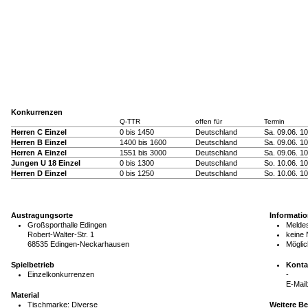
Konkurrenzen
Q-TTR
offen für
Termin
Herren C Einzel
0 bis 1450
Deutschland
Sa. 09.06. 1
Herren B Einzel
1400 bis 1600
Deutschland
Sa. 09.06. 1
Herren A Einzel
1551 bis 3000
Deutschland
Sa. 09.06. 1
Jungen U 18 Einzel
0 bis 1300
Deutschland
So. 10.06. 1
Herren D Einzel
0 bis 1250
Deutschland
So. 10.06. 1
Austragungsorte
Informati
Großsporthalle Edingen
Meldes
Robert-Walter-Str. 1
keine
68535 Edingen-Neckarhausen
Möglic
Spielbetrieb
Konta
Einzelkonkurrenzen
-
E-Mail
Material
Tischmarke:
Diverse
Weitere B