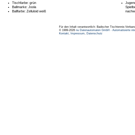
Tischfarbe:
grün
Jugend
Ballmarke:
Joola
Spielb
Ballfarbe:
Zelluloid weiß
nachw
Für den Inhalt verantwortlich: Badischer Tischtennis-Verband
© 1999-2026
nu Datenautomaten GmbH - Automatisierte int
Kontakt
,
Impressum
,
Datenschutz