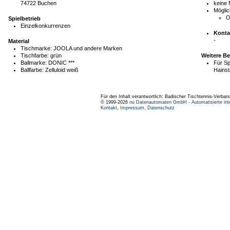
74722 Buchen
keine
Möglic
O
Spielbetrieb
Einzelkonkurrenzen
Konta
-
Material
Tischmarke:
JOOLA und andere Marken
Tischfarbe:
grün
Weitere B
Ballmarke:
DONIC ***
Für S
Ballfarbe:
Zelluloid weiß
Hainst
Für den Inhalt verantwortlich: Badischer Tischtennis-Verband
© 1999-2026
nu Datenautomaten GmbH - Automatisierte int
Kontakt
,
Impressum
,
Datenschutz