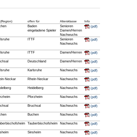
 (Region)
offen für
Altersklasse
Info
chen
Baden
Senioren
(pdf)
eingeladene Spieler
Damen/Herren
Nachwuchs
lsruhe
ITTF
Senioren
(pdf)
Nachwuchs
lsruhe
ITTF
Damen/Herren
(pdf)
uchsal
Deutschland
Damen/Herren
(pdf)
lsruhe
Karlsruhe
Nachwuchs
(pdf)
ein-Neckar
Rhein-Neckar
Nachwuchs
(pdf)
delberg
Heidelberg
Nachwuchs
(pdf)
orzheim
Pforzheim
Nachwuchs
(pdf)
uchsal
Bruchsal
Nachwuchs
(pdf)
chen
Buchen
Nachwuchs
(pdf)
uberbischofsheim
Tauberbischofsheim
Nachwuchs
(pdf)
nsheim
Sinsheim
Nachwuchs
(pdf)