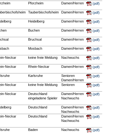
orzheim
Pforzheim
Damen/Herren
(pdf)
uberbischofsheim
Tauberbischofsheim
Damen/Herren
(pdf)
delberg
Heidelberg
Damen/Herren
(pdf)
chen
Buchen
Damen/Herren
(pdf)
uchsal
Bruchsal
Damen/Herren
(pdf)
sbach
Mosbach
Damen/Herren
(pdf)
ein-Neckar
keine freie Meldung
Nachwuchs
(pdf)
ein-Neckar
Rhein-Neckar
Damen/Herren
(pdf)
lsruhe
Karlsruhe
Senioren
(pdf)
Damen/Herren
ein-Neckar
keine freie Meldung
Senioren
(pdf)
ein-Neckar
Deutschland
Damen/Herren
(pdf)
eingeladene Spieler
Nachwuchs
delberg
Deutschland
Damen/Herren
(pdf)
Nachwuchs
ein-Neckar
Deutschland
Damen/Herren
(pdf)
Nachwuchs
lsruhe
Baden
Nachwuchs
(pdf)