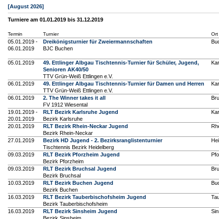
[August 2026]
Turniere am 01.01.2019 bis 31.12.2019
Termin
Turnier
Ort
05.01.2019 -
Dreikönigsturnier für Zweiermannschaften
Bu
06.01.2019
BJC Buchen
05.01.2019
49. Ettlinger Albgau Tischtennis-Turnier für Schüler, Jugend,
Kar
Senioren AK40/50
TTV Grün-Weiß Ettlingen e.V.
06.01.2019
49. Ettlinger Albgau Tischtennis-Turnier für Damen und Herren
Kar
TTV Grün-Weiß Ettlingen e.V.
06.01.2019
2. The Winner takes it all
Br
FV 1912 Wiesental
19.01.2019 -
RLT Bezirk Karlsruhe Jugend
Kar
20.01.2019
Bezirk Karlsruhe
20.01.2019
RLT Bezirk Rhein-Neckar Jugend
Rh
Bezirk Rhein-Neckar
27.01.2019
Bezirk HD Jugend - 2. Bezirksranglistenturnier
Hei
Tischtennis Bezirk Heidelberg
09.03.2019
RLT Bezirk Pforzheim Jugend
Pf
Bezirk Pforzheim
09.03.2019
RLT Bezirk Bruchsal Jugend
Br
Bezirk Bruchsal
10.03.2019
RLT Bezirk Buchen Jugend
Bu
Bezirk Buchen
16.03.2019
RLT Bezirk Tauberbischofsheim Jugend
Ta
Bezirk Tauberbischofsheim
16.03.2019
RLT Bezirk Sinsheim Jugend
Si
Bezirk Sinsheim