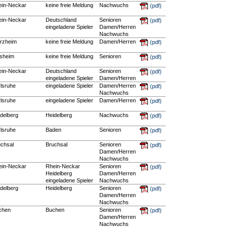
ein-Neckar
keine freie Meldung
Nachwuchs
(pdf)
ein-Neckar
Deutschland
Senioren
(pdf)
eingeladene Spieler
Damen/Herren
Nachwuchs
orzheim
keine freie Meldung
Damen/Herren
(pdf)
nsheim
keine freie Meldung
Senioren
(pdf)
ein-Neckar
Deutschland
Senioren
(pdf)
eingeladene Spieler
Damen/Herren
lsruhe
eingeladene Spieler
Damen/Herren
(pdf)
Nachwuchs
lsruhe
eingeladene Spieler
Damen/Herren
(pdf)
delberg
Heidelberg
Nachwuchs
(pdf)
lsruhe
Baden
Senioren
(pdf)
uchsal
Bruchsal
Senioren
(pdf)
Damen/Herren
Nachwuchs
ein-Neckar
Rhein-Neckar
Senioren
(pdf)
Heidelberg
Damen/Herren
eingeladene Spieler
Nachwuchs
delberg
Heidelberg
Senioren
(pdf)
Damen/Herren
Nachwuchs
chen
Buchen
Senioren
(pdf)
Damen/Herren
Nachwuchs