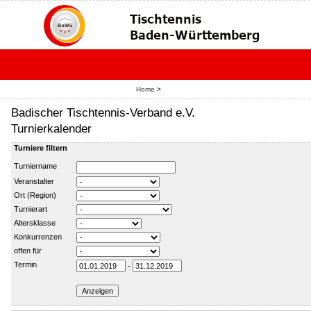
Home
>
Badischer Tischtennis-Verband e.V.
Turnierkalender
Turniere filtern
Turniername
Veranstalter
Ort (Region)
Turnierart
Altersklasse
Konkurrenzen
offen für
Termin
-