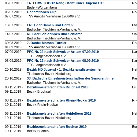
06.07.2019
14. TTBW TOP-12 Ranglistenturnier Jugend U13
Rh
Baden-Württemberg
06.07.2019 -
Generationen Cup
Rh
07.07.2019
TSV Amicitia Viernheim 1906/09 e.V.
13.07.2019
ERLT der Damen und Herren
Pf
Badischer Tischtennis-Verband e. V.
14.07.2019
RLT der Seniorinnen und Senioren
Si
Badischer Tischtennis-Verband e. V.
30.08.2019 -
7. Daniel-Morsch-Turnier
Rh
01.09.2019
TSV Amicitia Viernheim 1906/09 e.V.
07.09.2019
PPC Nr. 22 nach Schweizer Art am 07.09.2019
Kar
TTC Langensteinbach e.V.
08.09.2019
PPC Nr. 22 nach Schweizer Art am 08.09.2019
Kar
TTC Langensteinbach e.V.
20.10.2019
Bezirk HD Jugend - 1. Bezirksranglistenturnier
Hei
Tischtennis Bezirk Heidelberg
20.10.2019
33. Badische Einzelmeisterschaften der Senioren/innen
Kar
Badischer Tischtennis-Verband e. V.
08.11.2019 -
Bezirksmeisterschaften Bruchsal 2019
Br
09.11.2019
Bezirk Bruchsal
08.11.2019 -
Bezirksmeisterschaften Rhein-Neckar 2019
Rh
10.11.2019
Bezirk Rhein-Neckar
08.11.2019 -
Bezirksmeisterschaften Heidelberg 2019
Hei
10.11.2019
Tischtennis Bezirk Heidelberg
09.11.2019 -
Bezirksmeisterschaften Buchen 2019
Bu
10.11.2019
Bezirk Buchen