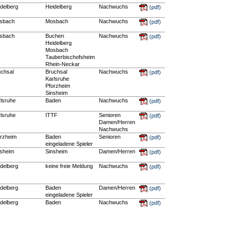
delberg
Heidelberg
Nachwuchs
(pdf)
sbach
Mosbach
Nachwuchs
(pdf)
sbach
Buchen
Nachwuchs
(pdf)
Heidelberg
Mosbach
Tauberbischofsheim
Rhein-Neckar
uchsal
Bruchsal
Nachwuchs
(pdf)
Karlsruhe
Pforzheim
Sinsheim
lsruhe
Baden
Nachwuchs
(pdf)
lsruhe
ITTF
Senioren
(pdf)
Damen/Herren
Nachwuchs
orzheim
Baden
Senioren
(pdf)
eingeladene Spieler
nsheim
Sinsheim
Damen/Herren
(pdf)
delberg
keine freie Meldung
Nachwuchs
(pdf)
delberg
Baden
Damen/Herren
(pdf)
eingeladene Spieler
delberg
Baden
Nachwuchs
(pdf)