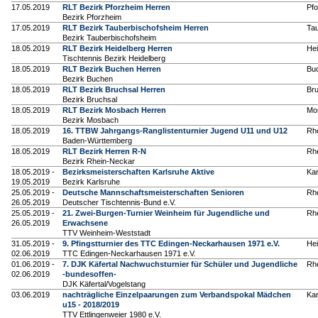
17.05.2019
RLT Bezirk Pforzheim Herren
Pf
Bezirk Pforzheim
17.05.2019
RLT Bezirk Tauberbischofsheim Herren
Ta
Bezirk Tauberbischofsheim
18.05.2019
RLT Bezirk Heidelberg Herren
Hei
Tischtennis Bezirk Heidelberg
18.05.2019
RLT Bezirk Buchen Herren
Bu
Bezirk Buchen
18.05.2019
RLT Bezirk Bruchsal Herren
Br
Bezirk Bruchsal
18.05.2019
RLT Bezirk Mosbach Herren
Mo
Bezirk Mosbach
18.05.2019
16. TTBW Jahrgangs-Ranglistenturnier Jugend U11 und U12
Rh
Baden-Württemberg
18.05.2019
RLT Bezirk Herren R-N
Rh
Bezirk Rhein-Neckar
18.05.2019 -
Bezirksmeisterschaften Karlsruhe Aktive
Kar
19.05.2019
Bezirk Karlsruhe
25.05.2019 -
Deutsche Mannschaftsmeisterschaften Senioren
Rh
26.05.2019
Deutscher Tischtennis-Bund e.V.
25.05.2019 -
21. Zwei-Burgen-Turnier Weinheim für Jugendliche und
Rh
26.05.2019
Erwachsene
TTV Weinheim-Weststadt
31.05.2019 -
9. Pfingstturnier des TTC Edingen-Neckarhausen 1971 e.V.
Hei
02.06.2019
TTC Edingen-Neckarhausen 1971 e.V.
01.06.2019 -
7. DJK Käfertal Nachwuchsturnier für Schüler und Jugendliche
Rh
02.06.2019
-bundesoffen-
DJK Käfertal/Vogelstang
03.06.2019
nachträgliche Einzelpaarungen zum Verbandspokal Mädchen
Kar
u15 - 2018/2019
TTV Ettlingenweier 1980 e.V.