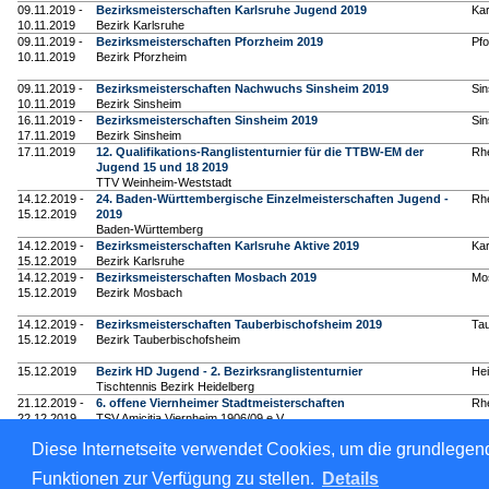
09.11.2019 -
Bezirksmeisterschaften Karlsruhe Jugend 2019
Kar
10.11.2019
Bezirk Karlsruhe
09.11.2019 -
Bezirksmeisterschaften Pforzheim 2019
Pf
10.11.2019
Bezirk Pforzheim
09.11.2019 -
Bezirksmeisterschaften Nachwuchs Sinsheim 2019
Si
10.11.2019
Bezirk Sinsheim
16.11.2019 -
Bezirksmeisterschaften Sinsheim 2019
Si
17.11.2019
Bezirk Sinsheim
17.11.2019
12. Qualifikations-Ranglistenturnier für die TTBW-EM der
Rh
Jugend 15 und 18 2019
TTV Weinheim-Weststadt
14.12.2019 -
24. Baden-Württembergische Einzelmeisterschaften Jugend -
Rh
15.12.2019
2019
Baden-Württemberg
14.12.2019 -
Bezirksmeisterschaften Karlsruhe Aktive 2019
Kar
15.12.2019
Bezirk Karlsruhe
14.12.2019 -
Bezirksmeisterschaften Mosbach 2019
Mo
15.12.2019
Bezirk Mosbach
14.12.2019 -
Bezirksmeisterschaften Tauberbischofsheim 2019
Ta
15.12.2019
Bezirk Tauberbischofsheim
15.12.2019
Bezirk HD Jugend - 2. Bezirksranglistenturnier
Hei
Tischtennis Bezirk Heidelberg
21.12.2019 -
6. offene Viernheimer Stadtmeisterschaften
Rh
22.12.2019
TSV Amicitia Viernheim 1906/09 e.V.
Diese Internetseite verwendet Cookies, um die grundlegend
Funktionen zur Verfügung zu stellen.
Details
Für den Inhalt verantwortlich: Badischer Tischtennis-Verband