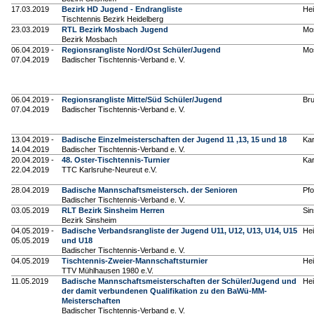
17.03.2019
Bezirk HD Jugend - Endrangliste
Hei
Tischtennis Bezirk Heidelberg
23.03.2019
RTL Bezirk Mosbach Jugend
Mo
Bezirk Mosbach
06.04.2019 -
Regionsrangliste Nord/Ost Schüler/Jugend
Mo
07.04.2019
Badischer Tischtennis-Verband e. V.
06.04.2019 -
Regionsrangliste Mitte/Süd Schüler/Jugend
Br
07.04.2019
Badischer Tischtennis-Verband e. V.
13.04.2019 -
Badische Einzelmeisterschaften der Jugend 11 ,13, 15 und 18
Kar
14.04.2019
Badischer Tischtennis-Verband e. V.
20.04.2019 -
48. Oster-Tischtennis-Turnier
Kar
22.04.2019
TTC Karlsruhe-Neureut e.V.
28.04.2019
Badische Mannschaftsmeistersch. der Senioren
Pf
Badischer Tischtennis-Verband e. V.
03.05.2019
RLT Bezirk Sinsheim Herren
Si
Bezirk Sinsheim
04.05.2019 -
Badische Verbandsrangliste der Jugend U11, U12, U13, U14, U15
Hei
05.05.2019
und U18
Badischer Tischtennis-Verband e. V.
04.05.2019
Tischtennis-Zweier-Mannschaftsturnier
Hei
TTV Mühlhausen 1980 e.V.
11.05.2019
Badische Mannschaftsmeisterschaften der Schüler/Jugend und
Hei
der damit verbundenen Qualifikation zu den BaWü-MM-
Meisterschaften
Badischer Tischtennis-Verband e. V.