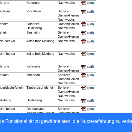
lsruhe
Karlsruhe
Nachwuchs
(pdf)
orzheim
Pforzheim
Senioren
(pdf)
Damen/Herren
Nachwuchs
nsheim
Sinsheim
Damen/Herren
(pdf)
Heidelberg
Nachwuchs
nsheim
Sinsheim
Senioren
(pdf)
Damen/Herren
ein-Neckar
keine freie Meldung
Nachwuchs
(pdf)
ein-Neckar
keine freie Meldung
Nachwuchs
(pdf)
lsruhe
Karlsruhe
Senioren
(pdf)
Damen/Herren
sbach
Mosbach
Senioren
(pdf)
Damen/Herren
Nachwuchs
uberbischofsheim
Tauberbischofsheim
Senioren
(pdf)
Damen/Herren
Nachwuchs
delberg
Heidelberg
Nachwuchs
(pdf)
ein-Neckar
Deutschland
Senioren
(pdf)
eingeladene Spieler
Damen/Herren
Nachwuchs
e Funktionalität zu gewährleisten, die Nutzererfahrung zu ver
 e.V.