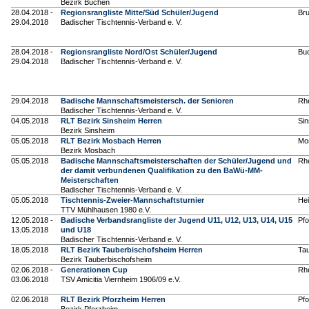
Bezirk Buchen
28.04.2018 -
Regionsrangliste Mitte/Süd Schüler/Jugend
Br
29.04.2018
Badischer Tischtennis-Verband e. V.
28.04.2018 -
Regionsrangliste Nord/Ost Schüler/Jugend
Bu
29.04.2018
Badischer Tischtennis-Verband e. V.
29.04.2018
Badische Mannschaftsmeistersch. der Senioren
Rh
Badischer Tischtennis-Verband e. V.
04.05.2018
RLT Bezirk Sinsheim Herren
Si
Bezirk Sinsheim
05.05.2018
RLT Bezirk Mosbach Herren
Mo
Bezirk Mosbach
05.05.2018
Badische Mannschaftsmeisterschaften der Schüler/Jugend und
Rh
der damit verbundenen Qualifikation zu den BaWü-MM-
Meisterschaften
Badischer Tischtennis-Verband e. V.
05.05.2018
Tischtennis-Zweier-Mannschaftsturnier
Hei
TTV Mühlhausen 1980 e.V.
12.05.2018 -
Badische Verbandsrangliste der Jugend U11, U12, U13, U14, U15
Pf
13.05.2018
und U18
Badischer Tischtennis-Verband e. V.
18.05.2018
RLT Bezirk Tauberbischofsheim Herren
Ta
Bezirk Tauberbischofsheim
02.06.2018 -
Generationen Cup
Rh
03.06.2018
TSV Amicitia Viernheim 1906/09 e.V.
02.06.2018
RLT Bezirk Pforzheim Herren
Pf