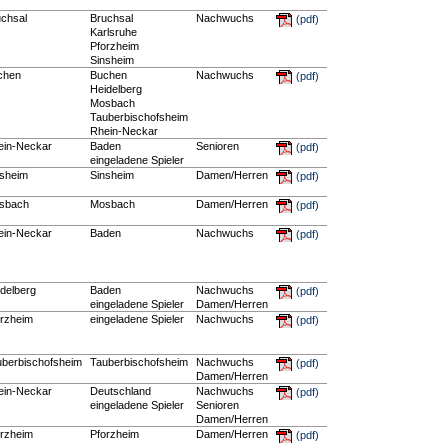
uchsal
Bruchsal
Nachwuchs
(pdf)
Karlsruhe
Pforzheim
Sinsheim
chen
Buchen
Nachwuchs
(pdf)
Heidelberg
Mosbach
Tauberbischofsheim
Rhein-Neckar
ein-Neckar
Baden
Senioren
(pdf)
eingeladene Spieler
nsheim
Sinsheim
Damen/Herren
(pdf)
sbach
Mosbach
Damen/Herren
(pdf)
ein-Neckar
Baden
Nachwuchs
(pdf)
delberg
Baden
Nachwuchs
(pdf)
eingeladene Spieler
Damen/Herren
orzheim
eingeladene Spieler
Nachwuchs
(pdf)
uberbischofsheim
Tauberbischofsheim
Nachwuchs
(pdf)
Damen/Herren
ein-Neckar
Deutschland
Nachwuchs
(pdf)
eingeladene Spieler
Senioren
Damen/Herren
orzheim
Pforzheim
Damen/Herren
(pdf)