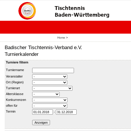
Home
>
Badischer Tischtennis-Verband e.V.
Turnierkalender
Turniere filtern
Turniername
Veranstalter
Ort (Region)
Turnierart
Altersklasse
Konkurrenzen
offen für
Termin
-