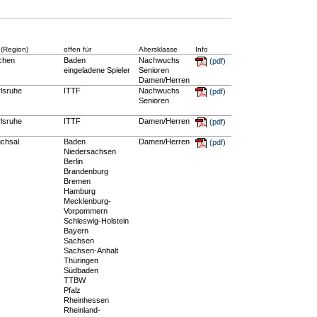
 (Region)
offen für
Altersklasse
Info
chen
Baden
Nachwuchs
(pdf)
eingeladene Spieler
Senioren
Damen/Herren
lsruhe
ITTF
Nachwuchs
(pdf)
Senioren
lsruhe
ITTF
Damen/Herren
(pdf)
uchsal
Baden
Damen/Herren
(pdf)
Niedersachsen
Berlin
Brandenburg
Bremen
Hamburg
Mecklenburg-
Vorpommern
Schleswig-Holstein
Bayern
Sachsen
Sachsen-Anhalt
Thüringen
Südbaden
TTBW
Pfalz
Rheinhessen
Rheinland-