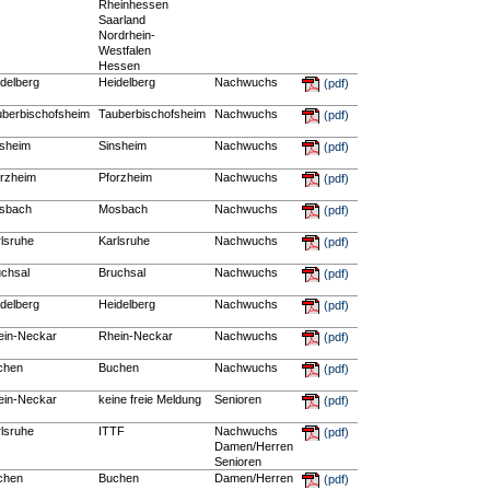
Rheinhessen
Saarland
Nordrhein-
Westfalen
Hessen
delberg
Heidelberg
Nachwuchs
(pdf)
uberbischofsheim
Tauberbischofsheim
Nachwuchs
(pdf)
nsheim
Sinsheim
Nachwuchs
(pdf)
orzheim
Pforzheim
Nachwuchs
(pdf)
sbach
Mosbach
Nachwuchs
(pdf)
lsruhe
Karlsruhe
Nachwuchs
(pdf)
uchsal
Bruchsal
Nachwuchs
(pdf)
delberg
Heidelberg
Nachwuchs
(pdf)
ein-Neckar
Rhein-Neckar
Nachwuchs
(pdf)
chen
Buchen
Nachwuchs
(pdf)
ein-Neckar
keine freie Meldung
Senioren
(pdf)
lsruhe
ITTF
Nachwuchs
(pdf)
Damen/Herren
Senioren
chen
Buchen
Damen/Herren
(pdf)