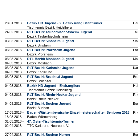
28.01.2018
Bezirk HD Jugend - 2. Bezirksranglistenturnier
Hei
Tischtennis Bezirk Heidelberg
24.02.2018
RLT Bezirk Tauberbischofsheim Jugend
Ta
Bezirk Tauberbischofsheim
03.03.2018
RLT Bezirk Sinsheim Jugend
Si
Bezirk Sinsheim
03.03.2018
RLT Bezirk Pforzheim Jugend
Pf
Bezirk Pforzheim
03.03.2018 -
RTL Bezirk Mosbach Jugend
Mo
04.03.2018
Bezirk Mosbach
03.03.2018 -
RLT Bezirk Karlsruhe Jugend
Kar
04.03.2018
Bezirk Karlsruhe
03.03.2018
RLT Bezirk Bruchsal Jugend
Br
Bezirk Bruchsal
04.03.2018
Bezirk HD Jugend - Endrangliste
Hei
Tischtennis Bezirk Heidelberg
04.03.2018
RLT Bezirk Rhein-Neckar Jugend
Rh
Bezirk Rhein-Neckar
04.03.2018
RLT Bezirk Buchen Jugend
Bu
Bezirk Buchen
17.03.2018 -
Baden-Württembergische Einzelmeisterschaften Senioren 2018
Rh
18.03.2018
Baden-Württemberg
31.03.2018 -
47. Oster-Tischtennis-Turnier
Kar
02.04.2018
TTC Karlsruhe-Neureut e.V.
27.04.2018
RLT Bezirk Buchen Herren
Bu