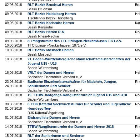
Bezirk Pforzheim
02.06.2018
RLT Bezirk Bruchsal Herren
Br
Bezirk Bruchsal
09.06.2018
RLT Bezirk Heidelberg Herren
Hei
Tischtennis Bezirk Heidelberg
09.06.2018
RLT Bezirk Karlsruhe Herren
Kar
Bezirk Karlsruhe
09.06.2018
RLT Bezirk Herren R-N
Rh
Bezirk Rhein-Neckar
09.06.2018 -
8. Pfingsturnier des TTC Edingen-Neckarhausen 1971 e.V.
Hei
10.06.2018
TTC Edingen-Neckarhausen 1971 e.V.
10.06.2018
RLT Bezirk Mosbach Damen
Mo
Bezirk Mosbach
10.06.2018
21. Baden-Württembergische Mannschaftsmeisterschaften der
Rh
Jugend U15 - U18
Baden-Württemberg
16.06.2018
VRLT der Damen und Herren
Hei
Badischer Tischtennis-Verband e. V.
23.06.2018 -
Badische Einzelmeisterschaften für Mädchen, Jungen,
Rh
24.06.2018
Schülerinnen und Schüler
Badischer Tischtennis-Verband e. V.
30.06.2018
15. TTBW Jahrgangs-Ranglistenturnier Jugend U15 und U18
Rh
Baden-Württemberg
30.06.2018 -
6. DJK Käfertal Nachwuchsturnier für Schüler und Jugendliche
Rh
01.07.2018
-bundesoffen-
DJK Käfertal/Vogelstang
01.07.2018
Endrangliste Damen und Herren
Kar
Badischer Tischtennis-Verband e. V.
14.07.2018
TTBW Ranglistenturnier der Damen und Herren 2018
Rh
Baden-Württemberg
15.07.2018
RLT der Seniorinnen und Senioren
Hei