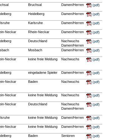
uchsal
Bruchsal
Damen/Herren
(pdf)
delberg
Heidelberg
Damen/Herren
(pdf)
lsruhe
Karlsruhe
Damen/Herren
(pdf)
ein-Neckar
Rhein-Neckar
Damen/Herren
(pdf)
delberg
Deutschland
Nachwuchs
(pdf)
Damen/Herren
sbach
Mosbach
Damen/Herren
(pdf)
ein-Neckar
keine freie Meldung
Nachwuchs
(pdf)
delberg
eingeladene Spieler
Damen/Herren
(pdf)
ein-Neckar
Baden
Nachwuchs
(pdf)
ein-Neckar
keine freie Meldung
Nachwuchs
(pdf)
ein-Neckar
Deutschland
Nachwuchs
(pdf)
Damen/Herren
lsruhe
keine freie Meldung
Damen/Herren
(pdf)
ein-Neckar
keine freie Meldung
Damen/Herren
(pdf)
delberg
Baden
Senioren
(pdf)