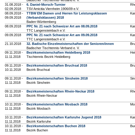
Badischer Tischtennis-Verband e. V.
31.08.2018 -
6. Daniel-Morsch-Turnier
Rh
02.09.2018
TSV Amicitia Viernheim 1906/09 e.V.
08.09.2018 -
TTBW EM Damen und Herren für Leistungsklassen
Kar
09.09.2018
(Verbandsklassen) 2018
Baden-Württemberg
08.09.2018
PPC Nr. 21 nach Schweizer Art am 08.09.2018
Kar
TTC Langensteinbach e.V.
09.09.2018
PPC Nr. 21 nach Schweizer Art am 09.09.2018
Kar
TTC Langensteinbach e.V.
21.10.2018
32. Badische Einzelmeisterschaften der Senioren/innen
Br
Badischer Tischtennis-Verband e. V.
09.11.2018 -
Bezirksmeisterschaften Heidelberg 2018
Hei
11.11.2018
Tischtennis Bezirk Heidelberg
09.11.2018 -
Bezirksmeisterschaften Bruchsal 2018
Br
10.11.2018
Bezirk Bruchsal
09.11.2018 -
Bezirksmeisterschaften Sinsheim 2018
Si
11.11.2018
Bezirk Sinsheim
09.11.2018 -
Bezirksmeisterschaften Rhein-Neckar 2018
Rh
11.11.2018
Bezirk Rhein-Neckar
10.11.2018 -
Bezirksmeisterschaften Mosbach 2018
Mo
11.11.2018
Bezirk Mosbach
10.11.2018 -
Bezirksmeisterschaften Karlsruhe Jugend 2018
Kar
11.11.2018
Bezirk Karlsruhe
10.11.2018 -
Bezirksmeisterschaften Buchen 2018
Bu
11.11.2018
Bezirk Buchen