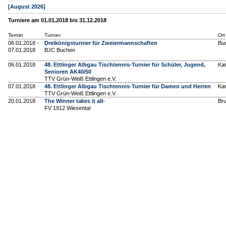
[August 2026]
Turniere am 01.01.2018 bis 31.12.2018
Termin
Turnier
Ort
06.01.2018 -
Dreikönigsturnier für Zweiermannschaften
Bu
07.01.2018
BJC Buchen
06.01.2018
48. Ettlinger Albgau Tischtennis-Turnier für Schüler, Jugend,
Kar
Senioren AK40/50
TTV Grün-Weiß Ettlingen e.V.
07.01.2018
48. Ettlinger Albgau Tischtennis-Turnier für Damen und Herren
Kar
TTV Grün-Weiß Ettlingen e.V.
20.01.2018
The Winner takes it all-
Br
FV 1912 Wiesental