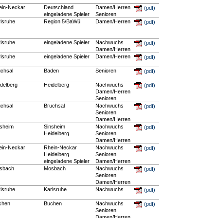
ein-Neckar
Deutschland
Damen/Herren
(pdf)
eingeladene Spieler
Senioren
lsruhe
Region 5/BaWü
Damen/Herren
(pdf)
lsruhe
eingeladene Spieler
Nachwuchs
(pdf)
Damen/Herren
lsruhe
eingeladene Spieler
Damen/Herren
(pdf)
uchsal
Baden
Senioren
(pdf)
delberg
Heidelberg
Nachwuchs
(pdf)
Damen/Herren
Senioren
uchsal
Bruchsal
Nachwuchs
(pdf)
Senioren
Damen/Herren
nsheim
Sinsheim
Nachwuchs
(pdf)
Heidelberg
Senioren
Damen/Herren
ein-Neckar
Rhein-Neckar
Nachwuchs
(pdf)
Heidelberg
Senioren
eingeladene Spieler
Damen/Herren
sbach
Mosbach
Nachwuchs
(pdf)
Senioren
Damen/Herren
lsruhe
Karlsruhe
Nachwuchs
(pdf)
chen
Buchen
Nachwuchs
(pdf)
Senioren
Damen/Herren