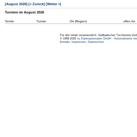
[August 2026]
[< Zurück]
[Weiter >]
Turniere im August 2026
Termin
Turnier
Ort (Region)
offen für
Für den Inhalt verantwortlich: Südbadischer Tischtennis-Ver
© 1999-2026
nu Datenautomaten GmbH - Automatisierte int
Kontakt
,
Impressum
,
Datenschutz