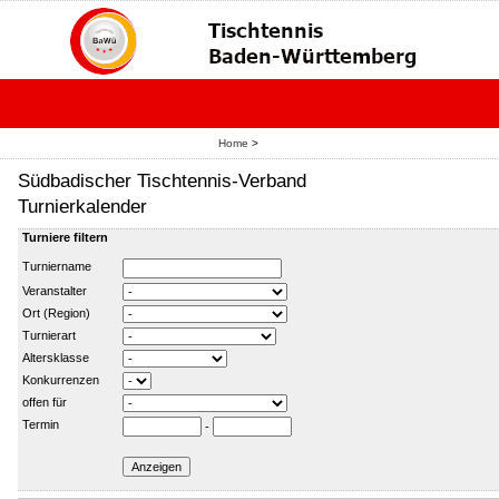
Home
>
Südbadischer Tischtennis-Verband
Turnierkalender
Turniere filtern
Turniername
Veranstalter
Ort (Region)
Turnierart
Altersklasse
Konkurrenzen
offen für
Termin
-