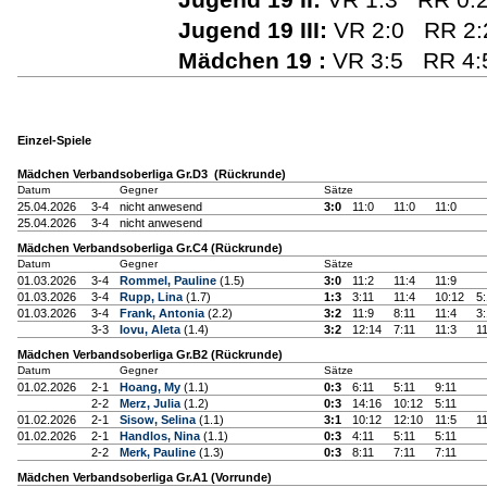
Jugend 19 III:
VR 2:0 RR 2:
Mädchen 19 :
VR 3:5 RR 4:
Einzel-Spiele
Mädchen Verbandsoberliga Gr.D3 (Rückrunde)
Datum
Gegner
Sätze
25.04.2026
3-4
nicht anwesend
3:0
11:0
11:0
11:0
25.04.2026
3-4
nicht anwesend
Mädchen Verbandsoberliga Gr.C4 (Rückrunde)
Datum
Gegner
Sätze
01.03.2026
3-4
Rommel, Pauline
(1.5)
3:0
11:2
11:4
11:9
01.03.2026
3-4
Rupp, Lina
(1.7)
1:3
3:11
11:4
10:12
5:
01.03.2026
3-4
Frank, Antonia
(2.2)
3:2
11:9
8:11
11:4
3:
3-3
Iovu, Aleta
(1.4)
3:2
12:14
7:11
11:3
11
Mädchen Verbandsoberliga Gr.B2 (Rückrunde)
Datum
Gegner
Sätze
01.02.2026
2-1
Hoang, My
(1.1)
0:3
6:11
5:11
9:11
2-2
Merz, Julia
(1.2)
0:3
14:16
10:12
5:11
01.02.2026
2-1
Sisow, Selina
(1.1)
3:1
10:12
12:10
11:5
11
01.02.2026
2-1
Handlos, Nina
(1.1)
0:3
4:11
5:11
5:11
2-2
Merk, Pauline
(1.3)
0:3
8:11
7:11
7:11
Mädchen Verbandsoberliga Gr.A1 (Vorrunde)