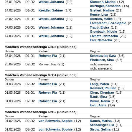
25.01.2026
D2-D2
Weisel, Johanna
(1.2)
Klemens, Marina
(1.2)
Auzinger, Katharina
(1.5)
14.02.2026
D1-D1
Kreidler, Sabine
(1.7)
Grellert, Nadine
(2.1)
Hense, Lisa
(2.2)
28.02.2026
D1-D1
Weisel, Johanna
(1.2)
Dietrich, Maike
(2.1)
Lamprecht, Lea-Sophie
(2.
07.03.2026
D1-D1
Weisel, Johanna
(1.2)
Traub, Elvira
(1.1)
Gronbach, Nicole
(1.2)
14.03.2026
D1-D1
Weisel, Johanna
(1.2)
Elxnath, Natascha
(2.2)
Farr, Natascha
(2.3)
Mädchen Verbandsoberliga Gr.D3 (Rückrunde)
Datum
Partner
Gegner
25.04.2026
D1-D1
Rohwer, Pia
(2.1)
Schmutzler, Sara
(3.6)
Findeisen, Sina
(3.7)
25.04.2026
D2-D2
Rohwer, Pia (2.1)
nicht anwesend
nicht anwesend
Mädchen Verbandsoberliga Gr.C4 (Rückrunde)
Datum
Partner
Gegner
01.03.2026
D2-D2
Rohwer, Pia
(2.1)
Lang, Maren
(1.4)
Rommel, Pauline
(1.5)
01.03.2026
D1-D1
Rohwer, Pia
(2.1)
Chen, Chenhao
(1.3)
Ranft, Sina
(1.5)
01.03.2026
D2-D2
Rohwer, Pia
(2.1)
Braun, Rania
(1.1)
Iovu, Aleta
(1.4)
Mädchen Verbandsoberliga Gr.B2 (Rückrunde)
Datum
Partner
Gegner
01.02.2026
D2-D2
von Schwerin, Sophie
(1.2)
Rauch, Marisa
(1.3)
Schöbinger, Lia
(1.4)
01.02.2026
D2-D2
von Schwerin, Sophie
(1.2)
Sisow, Selina
(1.1)