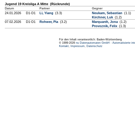
Jugend 19 Kreisliga A Mitte (Rückrunde)
Datum
Partner
Gegner
24.01.2026
D1-D1
Li, Yiang
(3.3)
Neukam, Sebastian
(1.1)
Kirchner, Luk
(1.2)
07.02.2026
D1-D1
Rohwer, Pia
(3.2)
Marquardt, Jona
(1.2)
Provoznik, Felix
(1.3)
Für den Inhalt verantwortlich: Baden-Württemberg
© 1999-2026
nu Datenautomaten GmbH - Automatisierte int
Kontakt
,
Impressum
,
Datenschutz