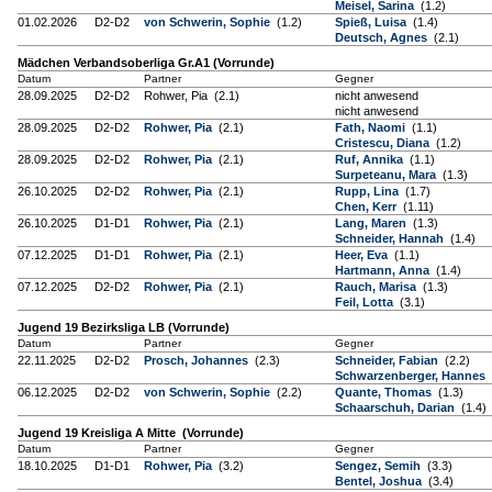
Meisel, Sarina
(1.2)
01.02.2026
D2-D2
von Schwerin, Sophie
(1.2)
Spieß, Luisa
(1.4)
Deutsch, Agnes
(2.1)
Mädchen Verbandsoberliga Gr.A1 (Vorrunde)
Datum
Partner
Gegner
28.09.2025
D2-D2
Rohwer, Pia (2.1)
nicht anwesend
nicht anwesend
28.09.2025
D2-D2
Rohwer, Pia
(2.1)
Fath, Naomi
(1.1)
Cristescu, Diana
(1.2)
28.09.2025
D2-D2
Rohwer, Pia
(2.1)
Ruf, Annika
(1.1)
Surpeteanu, Mara
(1.3)
26.10.2025
D2-D2
Rohwer, Pia
(2.1)
Rupp, Lina
(1.7)
Chen, Kerr
(1.11)
26.10.2025
D1-D1
Rohwer, Pia
(2.1)
Lang, Maren
(1.3)
Schneider, Hannah
(1.4)
07.12.2025
D1-D1
Rohwer, Pia
(2.1)
Heer, Eva
(1.1)
Hartmann, Anna
(1.4)
07.12.2025
D2-D2
Rohwer, Pia
(2.1)
Rauch, Marisa
(1.3)
Feil, Lotta
(3.1)
Jugend 19 Bezirksliga LB (Vorrunde)
Datum
Partner
Gegner
22.11.2025
D2-D2
Prosch, Johannes
(2.3)
Schneider, Fabian
(2.2)
Schwarzenberger, Hannes
06.12.2025
D2-D2
von Schwerin, Sophie
(2.2)
Quante, Thomas
(1.3)
Schaarschuh, Darian
(1.4)
Jugend 19 Kreisliga A Mitte (Vorrunde)
Datum
Partner
Gegner
18.10.2025
D1-D1
Rohwer, Pia
(3.2)
Sengez, Semih
(3.3)
Bentel, Joshua
(3.4)