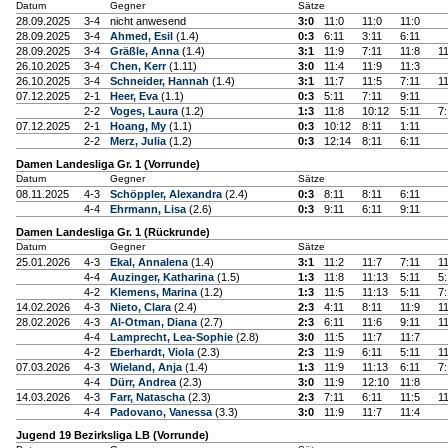
Datum
Gegner
Sätze
28.09.2025
3-4
nicht anwesend
3:0
11:0
11:0
11:0
28.09.2025
3-4
Ahmed, Esil
(1.4)
0:3
6:11
3:11
6:11
28.09.2025
3-4
Gräßle, Anna
(1.4)
3:1
11:9
7:11
11:8
11
26.10.2025
3-4
Chen, Kerr
(1.11)
3:0
11:4
11:9
11:3
26.10.2025
3-4
Schneider, Hannah
(1.4)
3:1
11:7
11:5
7:11
11
07.12.2025
2-1
Heer, Eva
(1.1)
0:3
5:11
7:11
9:11
2-2
Voges, Laura
(1.2)
1:3
11:8
10:12
5:11
7:
07.12.2025
2-1
Hoang, My
(1.1)
0:3
10:12
8:11
1:11
2-2
Merz, Julia
(1.2)
0:3
12:14
8:11
6:11
Damen Landesliga Gr. 1 (Vorrunde)
Datum
Gegner
Sätze
08.11.2025
4-3
Schöppler, Alexandra
(2.4)
0:3
8:11
8:11
6:11
4-4
Ehrmann, Lisa
(2.6)
0:3
9:11
6:11
9:11
Damen Landesliga Gr. 1 (Rückrunde)
Datum
Gegner
Sätze
25.01.2026
4-3
Ekal, Annalena
(1.4)
3:1
11:2
11:7
7:11
11
4-4
Auzinger, Katharina
(1.5)
1:3
11:8
11:13
5:11
5:
4-2
Klemens, Marina
(1.2)
1:3
11:5
11:13
5:11
7:
14.02.2026
4-3
Nieto, Clara
(2.4)
2:3
4:11
8:11
11:9
11
28.02.2026
4-3
Al-Otman, Diana
(2.7)
2:3
6:11
11:6
9:11
11
4-4
Lamprecht, Lea-Sophie
(2.8)
3:0
11:5
11:7
11:7
4-2
Eberhardt, Viola
(2.3)
2:3
11:9
6:11
5:11
11
07.03.2026
4-3
Wieland, Anja
(1.4)
1:3
11:9
11:13
6:11
7:
4-4
Dürr, Andrea
(2.3)
3:0
11:9
12:10
11:8
14.03.2026
4-3
Farr, Natascha
(2.3)
2:3
7:11
6:11
11:5
11
4-4
Padovano, Vanessa
(3.3)
3:0
11:9
11:7
11:4
Jugend 19 Bezirksliga LB (Vorrunde)