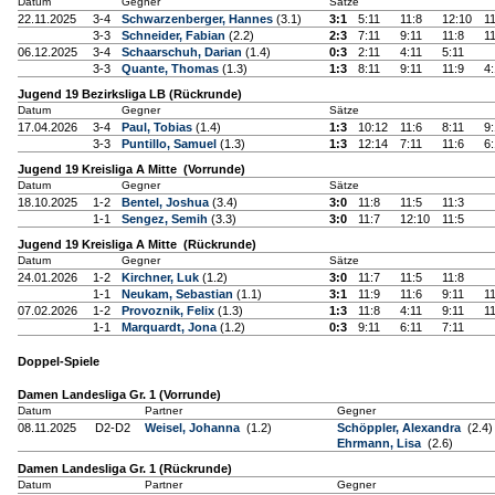
Datum
Gegner
Sätze
22.11.2025
3-4
Schwarzenberger, Hannes
(3.1)
3:1
5:11
11:8
12:10
11
3-3
Schneider, Fabian
(2.2)
2:3
7:11
9:11
11:8
11
06.12.2025
3-4
Schaarschuh, Darian
(1.4)
0:3
2:11
4:11
5:11
3-3
Quante, Thomas
(1.3)
1:3
8:11
9:11
11:9
4:
Jugend 19 Bezirksliga LB (Rückrunde)
Datum
Gegner
Sätze
17.04.2026
3-4
Paul, Tobias
(1.4)
1:3
10:12
11:6
8:11
9:
3-3
Puntillo, Samuel
(1.3)
1:3
12:14
7:11
11:6
6:
Jugend 19 Kreisliga A Mitte (Vorrunde)
Datum
Gegner
Sätze
18.10.2025
1-2
Bentel, Joshua
(3.4)
3:0
11:8
11:5
11:3
1-1
Sengez, Semih
(3.3)
3:0
11:7
12:10
11:5
Jugend 19 Kreisliga A Mitte (Rückrunde)
Datum
Gegner
Sätze
24.01.2026
1-2
Kirchner, Luk
(1.2)
3:0
11:7
11:5
11:8
1-1
Neukam, Sebastian
(1.1)
3:1
11:9
11:6
9:11
11
07.02.2026
1-2
Provoznik, Felix
(1.3)
1:3
11:8
4:11
9:11
1
1-1
Marquardt, Jona
(1.2)
0:3
9:11
6:11
7:11
Doppel-Spiele
Damen Landesliga Gr. 1 (Vorrunde)
Datum
Partner
Gegner
08.11.2025
D2-D2
Weisel, Johanna
(1.2)
Schöppler, Alexandra
(2.4)
Ehrmann, Lisa
(2.6)
Damen Landesliga Gr. 1 (Rückrunde)
Datum
Partner
Gegner