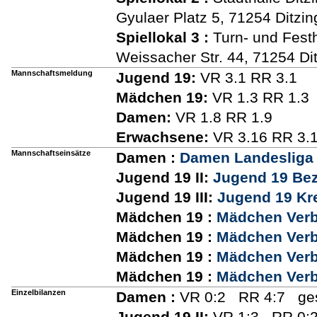
Gyulaer Platz 5, 71254 Ditzi
Spiellokal 3
:
Turn- und Fest
Weissacher Str. 44, 71254 D
Mannschaftsmeldung
Jugend 19:
VR 3.1 RR 3.1
Mädchen 19:
VR 1.3 RR 1.3
Damen:
VR 1.8 RR 1.9
Erwachsene:
VR 3.16 RR 3.
Mannschaftseinsätze
Damen :
Damen Landesliga 
Jugend 19 II:
Jugend 19 Bez
Jugend 19 III:
Jugend 19 Kre
Mädchen 19 :
Mädchen Verb
Mädchen 19 :
Mädchen Verb
Mädchen 19 :
Mädchen Verb
Mädchen 19 :
Mädchen Verb
Einzelbilanzen
Damen :
VR 0:2 RR 4:7 ges
Jugend 19 II:
VR 1:3 RR 0:2