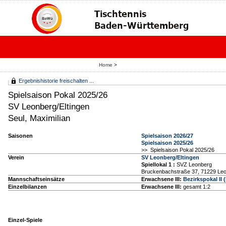
Home
>
Ergebnishistorie freischalten ...
Spielsaison Pokal 2025/26
SV Leonberg/Eltingen
Seul, Maximilian
Saisonen
Spielsaison 2026/27
Spielsaison 2025/26
>> Spielsaison Pokal 2025/26
Verein
SV Leonberg/Eltingen
Spiellokal 1
:
SVZ Leonberg
Bruckenbachstraße 37, 71229 Le
Mannschaftseinsätze
Erwachsene III:
Bezirkspokal II
Einzelbilanzen
Erwachsene III:
gesamt 1:2
Einzel-Spiele