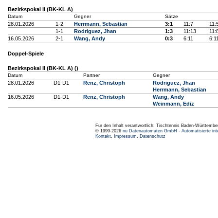
Bezirkspokal II (BK-KL A)
Datum
Gegner
Sätze
28.01.2026
1-2
Herrmann, Sebastian
3:1
11:7
11:
1-1
Rodriguez, Jhan
1:3
11:13
11:
16.05.2026
2-1
Wang, Andy
0:3
6:11
6:1
Doppel-Spiele
Bezirkspokal II (BK-KL A) ()
Datum
Partner
Gegner
28.01.2026
D1-D1
Renz, Christoph
Rodriguez, Jhan
Herrmann, Sebastian
16.05.2026
D1-D1
Renz, Christoph
Wang, Andy
Weinmann, Ediz
Für den Inhalt verantwortlich: Tischtennis Baden-Württembe
© 1999-2026
nu Datenautomaten GmbH - Automatisierte int
Kontakt
,
Impressum
,
Datenschutz