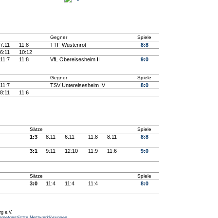
Gegner
Spiele
7:11
11:8
TTF Wüstenrot
8:8
6:11
10:12
11:7
11:8
VfL Obereisesheim II
9:0
Gegner
Spiele
11:7
TSV Untereisesheim IV
8:0
8:11
11:6
Sätze
Spiele
1:3
8:11
6:11
11:8
8:11
8:8
3:1
9:11
12:10
11:9
11:6
9:0
Sätze
Spiele
3:0
11:4
11:4
11:4
8:0
rg e.V.
ernetgestützte Netzwerklösungen