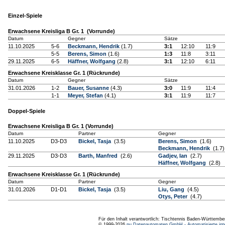
Einzel-Spiele
Erwachsene Kreisliga B Gr. 1 (Vorrunde)
Datum
Gegner
Sätze
11.10.2025
5-6
Beckmann, Hendrik
(1.7)
3:1
12:10
11:9
5-5
Berens, Simon
(1.6)
1:3
11:8
3:11
29.11.2025
6-5
Häffner, Wolfgang
(2.8)
3:1
12:10
6:11
Erwachsene Kreisklasse Gr. 1 (Rückrunde)
Datum
Gegner
Sätze
31.01.2026
1-2
Bauer, Susanne
(4.3)
3:0
11:9
11:4
1-1
Meyer, Stefan
(4.1)
3:1
11:9
11:7
Doppel-Spiele
Erwachsene Kreisliga B Gr. 1 (Vorrunde)
Datum
Partner
Gegner
11.10.2025
D3-D3
Bickel, Tasja
(3.5)
Berens, Simon
(1.6)
Beckmann, Hendrik
(1.7)
29.11.2025
D3-D3
Barth, Manfred
(2.6)
Gadjev, Ian
(2.7)
Häffner, Wolfgang
(2.8)
Erwachsene Kreisklasse Gr. 1 (Rückrunde)
Datum
Partner
Gegner
31.01.2026
D1-D1
Bickel, Tasja
(3.5)
Liu, Gang
(4.5)
Otys, Peter
(4.7)
Für den Inhalt verantwortlich: Tischtennis Baden-Württembe
© 1999-2026
nu Datenautomaten GmbH - Automatisierte int