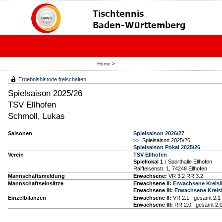
Home
>
Ergebnishistorie freischalten ...
Spielsaison 2025/26
TSV Ellhofen
Schmoll, Lukas
Saisonen
Spielsaison 2026/27
>> Spielsaison 2025/26
Spielsaison Pokal 2025/26
Verein
TSV Ellhofen
Spiellokal 1
:
Sporthalle Ellhofen
Raiffeisenstr. 1, 74248 Ellhofen
Mannschaftsmeldung
Erwachsene:
VR 3.2 RR 3.2
Mannschaftseinsätze
Erwachsene II:
Erwachsene Kreisli
Erwachsene III:
Erwachsene Kreisk
Einzelbilanzen
Erwachsene II:
VR 2:1 gesamt 2:1
Erwachsene III:
RR 2:0 gesamt 2: