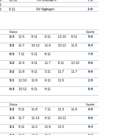
6
10:12
TG Offenau II
7:9
1
1
6:11
SV Siglingen
2:9
Sätze
Spiele
2:3
11:5
8:11
6:11
12:10
8:11
9:6
3:2
11:7
10:12
11:6
10:12
11:5
9:4
0:3
7:11
5:11
8:11
7:9
3:2
11:4
9:11
11:7
8:11
12:10
9:6
3:2
11:8
9:11
3:11
11:7
11:7
9:6
3:1
12:10
11:8
6:11
11:5
2:9
0:3
10:12
6:11
9:11
6:9
Sätze
Spiele
3:2
9:11
11:8
7:11
11:3
11:6
4:9
1:3
11:7
11:13
9:11
10:12
9:6
3:1
9:11
11:2
11:6
11:5
9:4