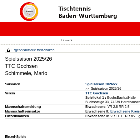
Home
>
Ergebnishistorie freischalten ...
Spielsaison 2025/26
TTC Gochsen
Schimmele, Mario
Saisonen
Spielsaison 2026/27
>> Spielsaison 2025/26
Verein
TTC Gochsen
Spiellokal 1
:
BuchsBachtalHalle
Buchssteige 33, 74239 Hardthaus
Mannschaftsmeldung
Erwachsene:
VR 2.8 RR 2.5
Mannschaftseinsätze
Erwachsene II:
Erwachsene Kreisl
Einzelbilanzen
Erwachsene II:
VR 11:1 RR 8:7 g
Einzel-Spiele