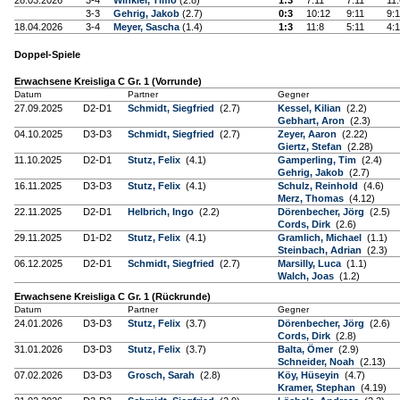
28.03.2026
3-4
Winkler, Timo
(2.8)
1:3
7:11
7:11
11:
3-3
Gehrig, Jakob
(2.7)
0:3
10:12
9:11
9:1
18.04.2026
3-4
Meyer, Sascha
(1.4)
1:3
11:8
5:11
4:1
Doppel-Spiele
Erwachsene Kreisliga C Gr. 1 (Vorrunde)
Datum
Partner
Gegner
27.09.2025
D2-D1
Schmidt, Siegfried
(2.7)
Kessel, Kilian
(2.2)
Gebhart, Aron
(2.3)
04.10.2025
D3-D3
Schmidt, Siegfried
(2.7)
Zeyer, Aaron
(2.22)
Giertz, Stefan
(2.28)
11.10.2025
D2-D1
Stutz, Felix
(4.1)
Gamperling, Tim
(2.4)
Gehrig, Jakob
(2.7)
16.11.2025
D3-D3
Stutz, Felix
(4.1)
Schulz, Reinhold
(4.6)
Merz, Thomas
(4.12)
22.11.2025
D2-D1
Helbrich, Ingo
(2.2)
Dörenbecher, Jörg
(2.5)
Cords, Dirk
(2.6)
29.11.2025
D1-D2
Stutz, Felix
(4.1)
Gramlich, Michael
(1.1)
Steinbach, Adrian
(2.3)
06.12.2025
D2-D1
Schmidt, Siegfried
(2.7)
Marsilly, Luca
(1.1)
Walch, Joas
(1.2)
Erwachsene Kreisliga C Gr. 1 (Rückrunde)
Datum
Partner
Gegner
24.01.2026
D3-D3
Stutz, Felix
(3.7)
Dörenbecher, Jörg
(2.6)
Cords, Dirk
(2.8)
31.01.2026
D3-D3
Stutz, Felix
(3.7)
Balta, Ömer
(2.9)
Schneider, Noah
(2.13)
07.02.2026
D3-D3
Grosch, Sarah
(2.8)
Köy, Hüseyin
(4.7)
Kramer, Stephan
(4.19)