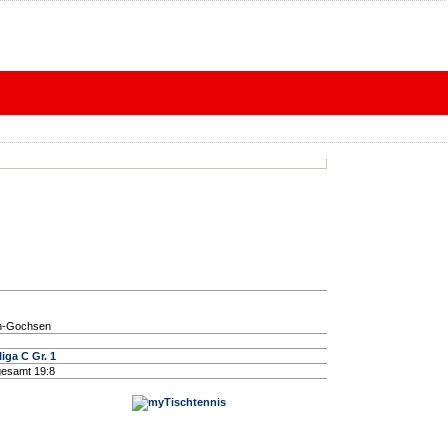
en-Gochsen
iga C Gr. 1
esamt 19:8