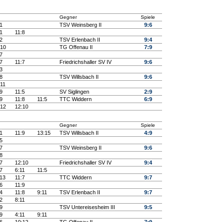
Gegner
Spiele
1
TSV Weinsberg II
9:6
1
11:8
2
TSV Erlenbach II
9:4
:10
TG Offenau II
7:9
7
7
11:7
Friedrichshaller SV IV
9:6
3
8
TSV Willsbach II
9:6
:11
9
11:5
SV Siglingen
2:9
9
11:8
11:5
TTC Widdern
6:9
:12
12:10
Gegner
Spiele
1
11:9
13:15
TSV Willsbach II
4:9
5
7
TSV Weinsberg II
9:6
8
7
12:10
Friedrichshaller SV IV
9:4
7
6:11
11:5
:13
11:7
TTC Widdern
9:7
6
11:9
4
11:8
9:11
TSV Erlenbach II
9:7
2
8:11
9
TSV Untereisesheim III
9:5
9
4:11
9:11