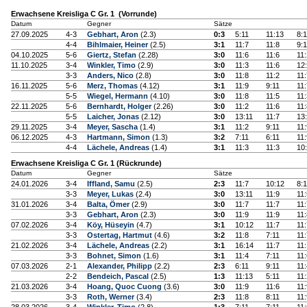
Erwachsene Kreisliga C Gr. 1 (Vorrunde)
Datum
Gegner
Sätze
27.09.2025
4-3
Gebhart, Aron
(2.3)
0:3
5:11
11:13
8:1
4-4
Bihlmaier, Heiner
(2.5)
3:1
11:7
11:8
9:1
04.10.2025
5-6
Giertz, Stefan
(2.28)
3:0
11:6
11:6
11:
11.10.2025
3-4
Winkler, Timo
(2.9)
3:0
11:3
11:6
12
3-3
Anders, Nico
(2.8)
3:0
11:8
11:2
11:
16.11.2025
5-6
Merz, Thomas
(4.12)
3:1
11:9
9:11
11:
5-5
Wiegel, Hermann
(4.10)
3:0
11:8
11:5
11:
22.11.2025
5-6
Bernhardt, Holger
(2.26)
3:0
11:2
11:6
11:
5-5
Laicher, Jonas
(2.12)
3:0
13:11
11:7
13
29.11.2025
3-4
Meyer, Sascha
(1.4)
3:1
11:2
9:11
11:
06.12.2025
4-3
Hartmann, Simon
(1.3)
3:2
7:11
6:11
11:
4-4
Lächele, Andreas
(1.4)
3:1
11:3
11:3
10
Erwachsene Kreisliga C Gr. 1 (Rückrunde)
Datum
Gegner
Sätze
24.01.2026
3-4
Iffland, Samu
(2.5)
2:3
11:7
10:12
8:1
3-3
Meyer, Lukas
(2.4)
3:0
13:11
11:9
11:
31.01.2026
3-4
Balta, Ömer
(2.9)
3:0
11:7
11:7
11:
3-3
Gebhart, Aron
(2.3)
3:0
11:9
11:9
11:
07.02.2026
3-4
Köy, Hüseyin
(4.7)
3:1
10:12
11:7
11:
3-3
Ostertag, Hartmut
(4.6)
3:2
11:8
7:11
11:
21.02.2026
3-4
Lächele, Andreas
(2.2)
3:1
16:14
11:7
11
3-3
Bohnet, Simon
(1.6)
3:1
11:4
7:11
11:
07.03.2026
2-1
Alexander, Philipp
(2.2)
2:3
6:11
9:11
11:
2-2
Bendeich, Pascal
(2.5)
1:3
11:13
5:11
11:
21.03.2026
3-4
Hoang, Quoc Cuong
(3.6)
3:0
11:9
11:6
11:
3-3
Roth, Werner
(3.4)
2:3
11:8
8:11
11: