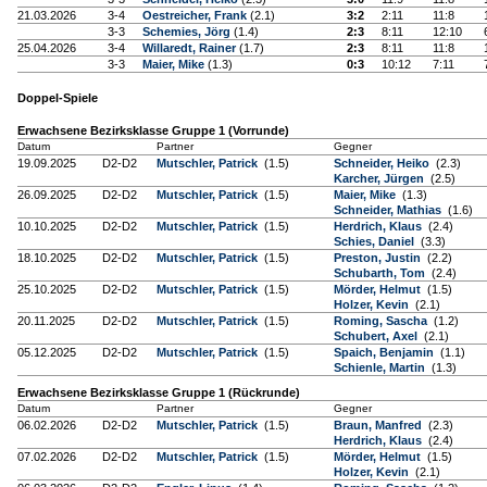
21.03.2026
3-4
Oestreicher, Frank
(2.1)
3:2
2:11
11:8
3-3
Schemies, Jörg
(1.4)
2:3
8:11
12:10
25.04.2026
3-4
Willaredt, Rainer
(1.7)
2:3
8:11
11:8
3-3
Maier, Mike
(1.3)
0:3
10:12
7:11
Doppel-Spiele
Erwachsene Bezirksklasse Gruppe 1 (Vorrunde)
Datum
Partner
Gegner
19.09.2025
D2-D2
Mutschler, Patrick
(1.5)
Schneider, Heiko
(2.3)
Karcher, Jürgen
(2.5)
26.09.2025
D2-D2
Mutschler, Patrick
(1.5)
Maier, Mike
(1.3)
Schneider, Mathias
(1.6)
10.10.2025
D2-D2
Mutschler, Patrick
(1.5)
Herdrich, Klaus
(2.4)
Schies, Daniel
(3.3)
18.10.2025
D2-D2
Mutschler, Patrick
(1.5)
Preston, Justin
(2.2)
Schubarth, Tom
(2.4)
25.10.2025
D2-D2
Mutschler, Patrick
(1.5)
Mörder, Helmut
(1.5)
Holzer, Kevin
(2.1)
20.11.2025
D2-D2
Mutschler, Patrick
(1.5)
Roming, Sascha
(1.2)
Schubert, Axel
(2.1)
05.12.2025
D2-D2
Mutschler, Patrick
(1.5)
Spaich, Benjamin
(1.1)
Schienle, Martin
(1.3)
Erwachsene Bezirksklasse Gruppe 1 (Rückrunde)
Datum
Partner
Gegner
06.02.2026
D2-D2
Mutschler, Patrick
(1.5)
Braun, Manfred
(2.3)
Herdrich, Klaus
(2.4)
07.02.2026
D2-D2
Mutschler, Patrick
(1.5)
Mörder, Helmut
(1.5)
Holzer, Kevin
(2.1)