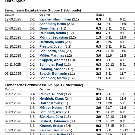
Einzel-Spiele
Erwachsene Bezirksklasse Gruppe 1 (Vorrunde)
Datum
Gegner
Sätze
19.09.2025
2-1
Karcher, Maximillian
(2.1)
0:3
4:11
6:11
2-2
Schneider, Heiko
(2.3)
1:3
9:11
11:9
26.09.2025
2-1
Breier, Hans
(1.1)
0:3
7:11
3:11
2-2
Reinbold, Achim
(1.2)
0:3
7:11
9:11
10.10.2025
2-1
Möring, Sebastian
(2.2)
1:3
8:11
11:9
2-2
Herdrich, Klaus
(2.4)
3:1
11:6
4:11
18.10.2025
2-1
Preston, Justin
(2.2)
0:3
7:11
9:11
2-2
Schubarth, Tom
(2.4)
2:3
17:15
11:6
25.10.2025
2-1
Müller, Matthias
(1.2)
3:0
11:9
11:5
2-2
Köppen, Andreas
(1.3)
0:3
8:11
4:11
20.11.2025
2-1
Schindler, Paul
(1.1)
0:3
10:12
5:11
2-2
Roming, Sascha
(1.2)
0:3
1:11
6:11
05.12.2025
2-1
Spaich, Benjamin
(1.1)
2:3
5:11
11:7
2-2
Schneider, Martin
(1.2)
1:3
4:11
6:11
Erwachsene Bezirksklasse Gruppe 1 (Rückrunde)
Datum
Gegner
Sätze
06.02.2026
3-4
Reinke, Rudolf
(3.2)
0:3
6:11
7:11
3-3
Herdrich, Klaus
(2.4)
2:3
6:11
11:4
07.02.2026
3-4
Holzer, Kevin
(2.1)
1:3
11:8
5:11
3-3
Mörder, Helmut
(1.5)
3:0
11:7
11:6
06.03.2026
3-4
Schubert, Axel
(2.1)
3:1
14:12
6:11
3-3
Bär, Hans-Jörg
(1.3)
3:0
12:10
11:9
07.03.2026
3-4
Stubert, Johannes
(3.1)
1:3
10:12
8:11
3-3
Krumm, Stefan
(2.4)
0:3
13:15
9:11
13.03.2026
3-4
Karcher, Jürgen
(2.5)
0:3
6:11
10:12
3-3
Schneider, Heiko
(2.3)
3:0
11:9
11:8