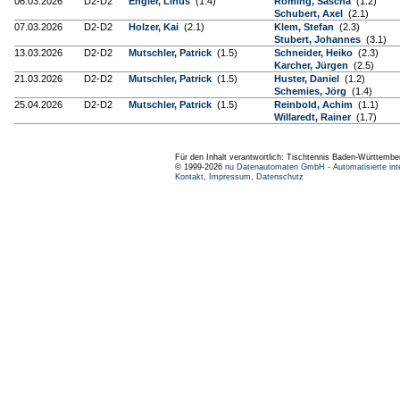
06.03.2026
D2-D2
Engler, Linus
(1.4)
Roming, Sascha
(1.2)
Schubert, Axel
(2.1)
07.03.2026
D2-D2
Holzer, Kai
(2.1)
Klem, Stefan
(2.3)
Stubert, Johannes
(3.1)
13.03.2026
D2-D2
Mutschler, Patrick
(1.5)
Schneider, Heiko
(2.3)
Karcher, Jürgen
(2.5)
21.03.2026
D2-D2
Mutschler, Patrick
(1.5)
Huster, Daniel
(1.2)
Schemies, Jörg
(1.4)
25.04.2026
D2-D2
Mutschler, Patrick
(1.5)
Reinbold, Achim
(1.1)
Willaredt, Rainer
(1.7)
Für den Inhalt verantwortlich: Tischtennis Baden-Württembe
© 1999-2026
nu Datenautomaten GmbH - Automatisierte int
Kontakt
,
Impressum
,
Datenschutz