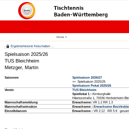
Home
>
Ergebnishistorie freischalten ...
Spielsaison 2025/26
TUS Bleichheim
Metzger, Martin
Saisonen
Spielsaison 2026/27
>> Spielsaison 2025/26
Spielsaison Pokal 2025/26
Verein
TUS Bleichheim
Spiellokal 1
:
Kirnburghalle
Hilariusstraße 1, 79336 Herbolzheim-Bl
Mannschaftsmeldung
Erwachsene:
VR 1.2 RR 1.3
Mannschaftseinsätze
Erwachsene :
Erwachsene Bezirkskla
Einzelbilanzen
Erwachsene :
VR 2:12 RR 5:9 gesamt