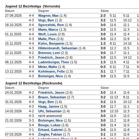
Jugend 12 Bezirksliga (Vorrunde)
Datum
Gegner
Sätze
27.09.2025
4-4
Wagner, Max
(1.4)
2:3
5:11
5:11
1
4-3
Vogt, Ben
(1.3)
3:2
11:5
10:12
1
18.10.2025
4-4
Sgorzelski, Ron
(1.4)
3:0
11:6
11:1
1
4-3
Maier, Marco
(1.3)
3:0
11:5
11:3
1
01.11.2025
4-4
Wolf, Louis
(2.8)
3:0
11:4
11:4
1
4-3
Maile, Pius
(2.6)
3:0
11:2
11:9
1
15.11.2025
4-4
Kühn, Benjamin
(1.5)
1:3
8:11
14:16
1
4-3
Hildenbrandt, Sebastian
(1.4)
3:0
11:2
11:5
1
22.11.2025
4-2
Brenner, Leni
(2.3)
3:0
11:7
11:1
1
4-3
Friedrich, Jason
(2.4)
3:0
11:5
14:12
1
06.12.2025
4-4
Ladenburger, Theo
(1.5)
1:3
11:6
4:11
6
4-3
Meier, Malte
(1.4)
0:3
6:11
7:11
9
13.12.2025
4-4
Kohlmann, Felix
(1.5)
3:1
11:7
7:11
1
4-3
Bolsinger, Nico
(1.4)
3:0
11:5
11:5
1
Jugend 12 Bezirksliga (Rückrunde)
Datum
Gegner
Sätze
24.01.2026
4-2
Friedrich, Jason
(2.6)
3:0
11:4
11:6
1
4-3
Braun, Sebastian
(2.7)
3:2
11:13
8:11
1
31.01.2026
4-4
Vogt, Ben
(1.6)
3:2
11:6
10:12
8
4-3
Haag, Janine
(1.5)
3:0
11:7
11:1
1
14.02.2026
4-2
Uhl, Sebastian
(1.4)
3:0
12:10
11:3
1
4-3
nicht anwesend
3:0
11:0
11:0
1
21.02.2026
3-3
Bolsinger, Nico
(1.5)
3:0
11:2
11:8
1
3-4
Beuge, Lukas
(1.6)
3:0
11:4
11:5
1
3-1
Erhard, Gabriel
(1.3)
3:0
11:5
11:8
1
07.03.2026
4-4
Ziegler, Fabian
(1.7)
3:1
11:9
11:6
1