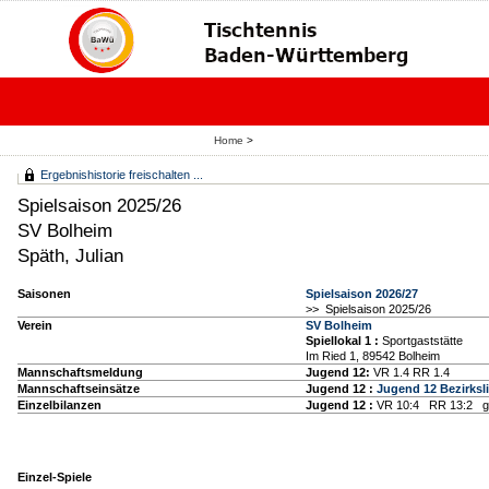
Home
>
Ergebnishistorie freischalten ...
Spielsaison 2025/26
SV Bolheim
Späth, Julian
Saisonen
Spielsaison 2026/27
>> Spielsaison 2025/26
Verein
SV Bolheim
Spiellokal 1
:
Sportgaststätte
Im Ried 1, 89542 Bolheim
Mannschaftsmeldung
Jugend 12:
VR 1.4 RR 1.4
Mannschaftseinsätze
Jugend 12 :
Jugend 12 Bezirksl
Einzelbilanzen
Jugend 12 :
VR 10:4 RR 13:2 g
Einzel-Spiele