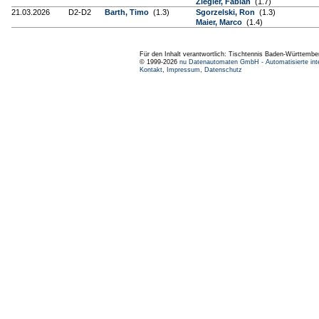
Ziegler, Fabian
(1.7)
21.03.2026
D2-D2
Barth, Timo
(1.3)
Sgorzelski, Ron
(1.3)
Maier, Marco
(1.4)
Für den Inhalt verantwortlich: Tischtennis Baden-Württembe
© 1999-2026
nu Datenautomaten GmbH - Automatisierte int
Kontakt
,
Impressum
,
Datenschutz