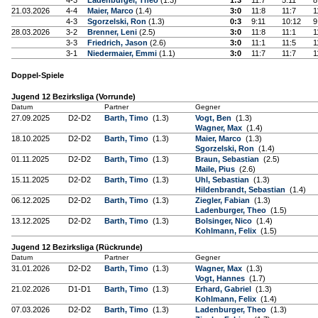
4-3
Ladenburger, Theo
(1.3)
1:3
11:7
5:11
8
21.03.2026
4-4
Maier, Marco
(1.4)
3:0
11:8
11:7
1
4-3
Sgorzelski, Ron
(1.3)
0:3
9:11
10:12
9
28.03.2026
3-2
Brenner, Leni
(2.5)
3:0
11:8
11:1
1
3-3
Friedrich, Jason
(2.6)
3:0
11:1
11:5
1
3-1
Niedermaier, Emmi
(1.1)
3:0
11:7
11:7
1
Doppel-Spiele
Jugend 12 Bezirksliga (Vorrunde)
Datum
Partner
Gegner
27.09.2025
D2-D2
Barth, Timo
(1.3)
Vogt, Ben
(1.3)
Wagner, Max
(1.4)
18.10.2025
D2-D2
Barth, Timo
(1.3)
Maier, Marco
(1.3)
Sgorzelski, Ron
(1.4)
01.11.2025
D2-D2
Barth, Timo
(1.3)
Braun, Sebastian
(2.5)
Maile, Pius
(2.6)
15.11.2025
D2-D2
Barth, Timo
(1.3)
Uhl, Sebastian
(1.3)
Hildenbrandt, Sebastian
(1.4)
06.12.2025
D2-D2
Barth, Timo
(1.3)
Ziegler, Fabian
(1.3)
Ladenburger, Theo
(1.5)
13.12.2025
D2-D2
Barth, Timo
(1.3)
Bolsinger, Nico
(1.4)
Kohlmann, Felix
(1.5)
Jugend 12 Bezirksliga (Rückrunde)
Datum
Partner
Gegner
31.01.2026
D2-D2
Barth, Timo
(1.3)
Wagner, Max
(1.3)
Vogt, Hannes
(1.7)
21.02.2026
D1-D1
Barth, Timo
(1.3)
Erhard, Gabriel
(1.3)
Kohlmann, Felix
(1.4)
07.03.2026
D2-D2
Barth, Timo
(1.3)
Ladenburger, Theo
(1.3)