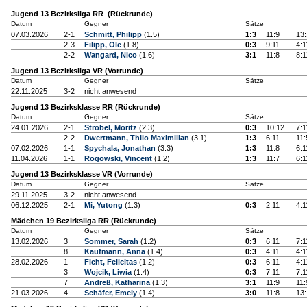
Jugend 13 Bezirksliga RR (Rückrunde)
Datum
Gegner
Sätze
07.03.2026
2-1
Schmitt, Philipp
(1.5)
1:3
11:9
13
2-3
Filipp, Ole
(1.8)
0:3
9:11
4:1
2-2
Wangard, Nico
(1.6)
3:1
11:8
8:1
Jugend 13 Bezirksliga VR (Vorrunde)
Datum
Gegner
Sätze
22.11.2025
3-2
nicht anwesend
Jugend 13 Bezirksklasse RR (Rückrunde)
Datum
Gegner
Sätze
24.01.2026
2-1
Strobel, Moritz
(2.3)
0:3
10:12
7:1
2-2
Dwertmann, Thilo Maximilian
(3.1)
1:3
6:11
11:
07.02.2026
1-1
Spychala, Jonathan
(3.3)
1:3
11:8
6:1
11.04.2026
1-1
Rogowski, Vincent
(1.2)
1:3
11:7
6:1
Jugend 13 Bezirksklasse VR (Vorrunde)
Datum
Gegner
Sätze
29.11.2025
3-2
nicht anwesend
06.12.2025
2-1
Mi, Yutong
(1.3)
0:3
2:11
4:1
Mädchen 19 Bezirksliga RR (Rückrunde)
Datum
Gegner
Sätze
13.02.2026
3
Sommer, Sarah
(1.2)
0:3
6:11
7:1
8
Kaufmann, Anna
(1.4)
0:3
4:11
4:1
28.02.2026
1
Ficht, Felicitas
(1.2)
0:3
6:11
4:1
3
Wojcik, Liwia
(1.4)
0:3
7:11
7:1
7
Andreß, Katharina
(1.3)
3:1
11:9
11:
21.03.2026
4
Schäfer, Emely
(1.4)
3:0
11:8
13: