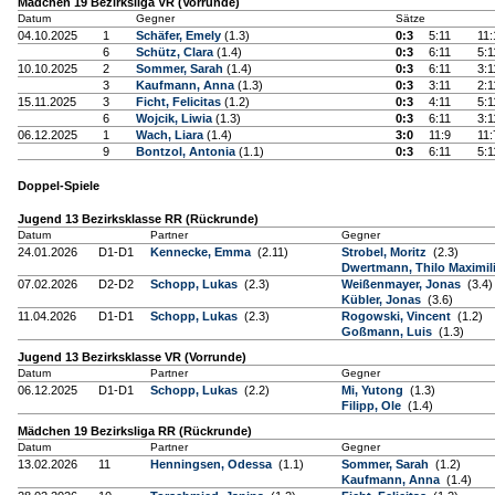
Mädchen 19 Bezirksliga VR (Vorrunde)
Datum
Gegner
Sätze
04.10.2025
1
Schäfer, Emely
(1.3)
0:3
5:11
11:
6
Schütz, Clara
(1.4)
0:3
6:11
5:1
10.10.2025
2
Sommer, Sarah
(1.4)
0:3
6:11
3:1
3
Kaufmann, Anna
(1.3)
0:3
3:11
2:1
15.11.2025
3
Ficht, Felicitas
(1.2)
0:3
4:11
5:1
6
Wojcik, Liwia
(1.3)
0:3
6:11
3:1
06.12.2025
1
Wach, Liara
(1.4)
3:0
11:9
11:
9
Bontzol, Antonia
(1.1)
0:3
6:11
5:1
Doppel-Spiele
Jugend 13 Bezirksklasse RR (Rückrunde)
Datum
Partner
Gegner
24.01.2026
D1-D1
Kennecke, Emma
(2.11)
Strobel, Moritz
(2.3)
Dwertmann, Thilo Maximil
07.02.2026
D2-D2
Schopp, Lukas
(2.3)
Weißenmayer, Jonas
(3.4)
Kübler, Jonas
(3.6)
11.04.2026
D1-D1
Schopp, Lukas
(2.3)
Rogowski, Vincent
(1.2)
Goßmann, Luis
(1.3)
Jugend 13 Bezirksklasse VR (Vorrunde)
Datum
Partner
Gegner
06.12.2025
D1-D1
Schopp, Lukas
(2.2)
Mi, Yutong
(1.3)
Filipp, Ole
(1.4)
Mädchen 19 Bezirksliga RR (Rückrunde)
Datum
Partner
Gegner
13.02.2026
11
Henningsen, Odessa
(1.1)
Sommer, Sarah
(1.2)
Kaufmann, Anna
(1.4)