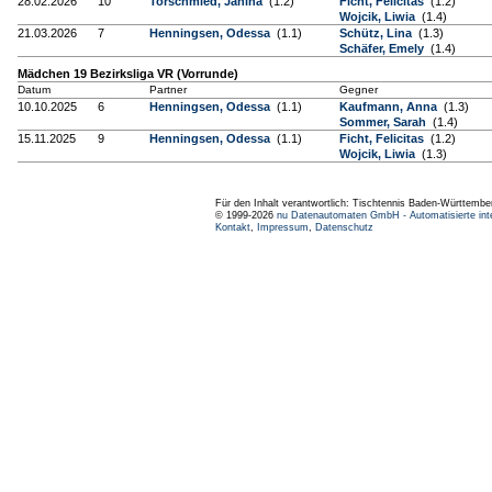
28.02.2026
10
Torschmied, Janina
(1.2)
Ficht, Felicitas
(1.2)
Wojcik, Liwia
(1.4)
21.03.2026
7
Henningsen, Odessa
(1.1)
Schütz, Lina
(1.3)
Schäfer, Emely
(1.4)
Mädchen 19 Bezirksliga VR (Vorrunde)
Datum
Partner
Gegner
10.10.2025
6
Henningsen, Odessa
(1.1)
Kaufmann, Anna
(1.3)
Sommer, Sarah
(1.4)
15.11.2025
9
Henningsen, Odessa
(1.1)
Ficht, Felicitas
(1.2)
Wojcik, Liwia
(1.3)
Für den Inhalt verantwortlich: Tischtennis Baden-Württembe
© 1999-2026
nu Datenautomaten GmbH - Automatisierte int
Kontakt
,
Impressum
,
Datenschutz