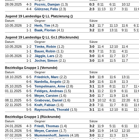
28.09.2025
4-3
Poznic, Damjan
(1.3)
0:3
8:11
6:11
10:12
4-4
Glötzner, Felix
(2.3)
2:3
11:13
11:7
3:11
11:
Jugend 19 Landesliga Q LL Platzierung ()
Datum
Gegner
Sätze
10.05.2026
1-2
Herb, Tim
(4.2)
3:2
11:7
11:13
11:6
6:1
1-1
Baak, Florian
(4.1)
3:2
11:8
13:11
9:11
5:1
Jugend 19 Landesliga Q LL Gr.1 (Rückrunde)
Datum
Gegner
Sätze
10.05.2026
1-2
Timke, Robin
(1.2)
3:0
11:4
12:10
11:4
1-1
Bauer, Robin
(1.1)
0:3
7:11
3:11
4:11
10.05.2026
1-2
Jäggle, Lars
(2.2)
3:0
11:4
11:7
11:7
1-1
Jocher, Simon
(2.1)
3:0
11:8
11:5
11:7
Bezirksliga Gruppe 1 (Vorrunde)
Datum
Gegner
Sätze
18.10.2025
6-5
Friedrich, Marc
(2.2)
3:0
11:8
11:6
13:11
6-6
Nardella, Angelo
(2.3)
3:0
11:6
11:8
11:3
25.10.2025
5-6
Tempelmann, Arne
(2.8)
3:1
11:8
8:11
11:7
11:
01.11.2025
6-5
Feldges, Andreas
(1.5)
3:1
11:2
11:9
6:11
11:
6-6
Meyer, Carsten
(1.6)
3:0
11:7
11:9
11:6
08.11.2025
6-5
Grabovac, Daniel
(1.6)
1:3
10:12
6:11
22:20
6:1
22.11.2025
5-6
Kraft, Fabian
(1.6)
2:3
7:11
11:7
8:11
11:
5-5
Raynoschek, Thorald
(1.5)
3:1
11:6
12:10
8:11
11:
Bezirksliga Gruppe 1 (Rückrunde)
Datum
Gegner
Sätze
24.01.2026
4-3
Friedl, Thomas
(1.4)
3:2
11:9
5:11
6:11
11:
25.01.2026
5-6
Meyer, Carsten
(1.7)
3:0
11:9
14:12
12:10
07.02.2026
6-5
Mummenhoff, Jannis
(4.18)
3:0
11:2
11:3
11:5