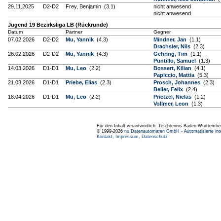
29.11.2025
D2-D2
Frey, Benjamin (3.1)
nicht anwesend
nicht anwesend
Jugend 19 Bezirksliga LB (Rückrunde)
Datum
Partner
Gegner
07.02.2026
D2-D2
Mu, Yannik
(4.3)
Mindner, Jan
(1.1)
Drachsler, Nils
(2.3)
28.02.2026
D2-D2
Mu, Yannik
(4.3)
Gehring, Tim
(1.1)
Puntillo, Samuel
(1.3)
14.03.2026
D1-D1
Mu, Leo
(2.2)
Bossert, Kilian
(4.1)
Papiccio, Mattia
(5.3)
21.03.2026
D1-D1
Priebe, Elias
(2.3)
Prosch, Johannes
(2.3)
Beller, Felix
(2.4)
18.04.2026
D1-D1
Mu, Leo
(2.2)
Prietzel, Niclas
(1.2)
Vollmer, Leon
(1.3)
Für den Inhalt verantwortlich: Tischtennis Baden-Württembe
© 1999-2026
nu Datenautomaten GmbH - Automatisierte int
Kontakt
,
Impressum
,
Datenschutz