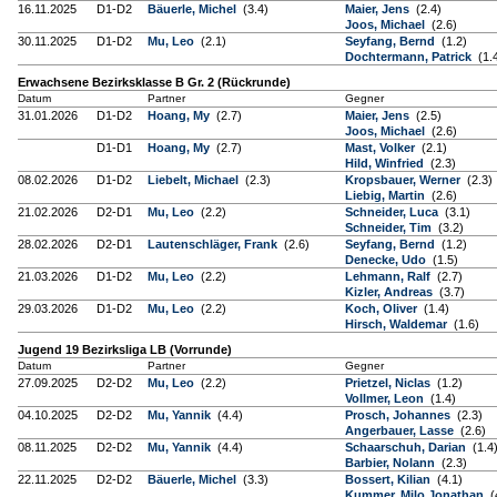
16.11.2025
D1-D2
Bäuerle, Michel
(3.4)
Maier, Jens
(2.4)
Joos, Michael
(2.6)
30.11.2025
D1-D2
Mu, Leo
(2.1)
Seyfang, Bernd
(1.2)
Dochtermann, Patrick
(1.
Erwachsene Bezirksklasse B Gr. 2 (Rückrunde)
Datum
Partner
Gegner
31.01.2026
D1-D2
Hoang, My
(2.7)
Maier, Jens
(2.5)
Joos, Michael
(2.6)
D1-D1
Hoang, My
(2.7)
Mast, Volker
(2.1)
Hild, Winfried
(2.3)
08.02.2026
D1-D2
Liebelt, Michael
(2.3)
Kropsbauer, Werner
(2.3)
Liebig, Martin
(2.6)
21.02.2026
D2-D1
Mu, Leo
(2.2)
Schneider, Luca
(3.1)
Schneider, Tim
(3.2)
28.02.2026
D2-D1
Lautenschläger, Frank
(2.6)
Seyfang, Bernd
(1.2)
Denecke, Udo
(1.5)
21.03.2026
D1-D2
Mu, Leo
(2.2)
Lehmann, Ralf
(2.7)
Kizler, Andreas
(3.7)
29.03.2026
D1-D2
Mu, Leo
(2.2)
Koch, Oliver
(1.4)
Hirsch, Waldemar
(1.6)
Jugend 19 Bezirksliga LB (Vorrunde)
Datum
Partner
Gegner
27.09.2025
D2-D2
Mu, Leo
(2.2)
Prietzel, Niclas
(1.2)
Vollmer, Leon
(1.4)
04.10.2025
D2-D2
Mu, Yannik
(4.4)
Prosch, Johannes
(2.3)
Angerbauer, Lasse
(2.6)
08.11.2025
D2-D2
Mu, Yannik
(4.4)
Schaarschuh, Darian
(1.4
Barbier, Nolann
(2.3)
22.11.2025
D2-D2
Bäuerle, Michel
(3.3)
Bossert, Kilian
(4.1)
Kummer, Milo Jonathan
(