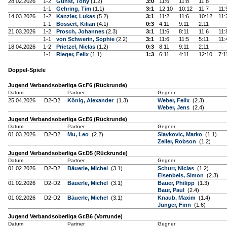
28.02.2026
1-2
Gunst, Tony
(1.2)
3:0
11:6
11:8
11:8
1-1
Gehring, Tim
(1.1)
3:1
12:10
10:12
11:7
11:
14.03.2026
1-2
Kanzler, Lukas
(5.2)
3:1
11:2
11:6
10:12
11:
1-1
Bossert, Kilian
(4.1)
0:3
4:11
9:11
2:11
21.03.2026
1-2
Prosch, Johannes
(2.3)
3:1
11:6
8:11
11:6
11:
1-1
von Schwerin, Sophie
(2.2)
3:1
11:6
11:5
5:11
11:
18.04.2026
1-2
Prietzel, Niclas
(1.2)
0:3
8:11
9:11
2:11
1-1
Rieger, Felix
(1.1)
1:3
6:11
4:11
12:10
7:1
Doppel-Spiele
Jugend Verbandsoberliga Gr.F6 (Rückrunde)
Datum
Partner
Gegner
25.04.2026
D2-D2
König, Alexander
(1.3)
Weber, Felix
(2.3)
Weber, Jens
(2.4)
Jugend Verbandsoberliga Gr.E6 (Rückrunde)
Datum
Partner
Gegner
01.03.2026
D2-D2
Mu, Leo
(2.2)
Slavkovic, Marko
(1.1)
Zeiler, Robson
(1.2)
Jugend Verbandsoberliga Gr.D5 (Rückrunde)
Datum
Partner
Gegner
01.02.2026
D2-D2
Bäuerle, Michel
(3.1)
Schurr, Niclas
(1.2)
Eisenbeis, Simon
(2.3)
01.02.2026
D2-D2
Bäuerle, Michel
(3.1)
Bauer, Philipp
(1.3)
Baur, Paul
(2.4)
01.02.2026
D2-D2
Bäuerle, Michel
(3.1)
Knaub, Maxim
(1.4)
Jünger, Finn
(1.6)
Jugend Verbandsoberliga Gr.B6 (Vorrunde)
Datum
Partner
Gegner