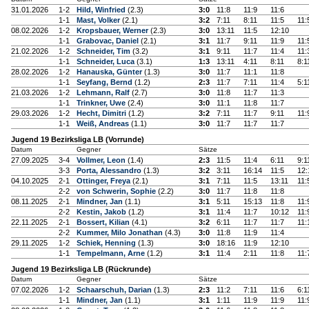
31.01.2026
1-2
Hild, Winfried
(2.3)
3:0
11:8
11:9
11:6
1-1
Mast, Volker
(2.1)
3:2
7:11
8:11
11:5
11:
08.02.2026
1-2
Kropsbauer, Werner
(2.3)
3:0
13:11
11:5
12:10
1-1
Grabovac, Daniel
(2.1)
3:1
11:7
9:11
11:9
11:
21.02.2026
1-2
Schneider, Tim
(3.2)
3:1
9:11
11:7
11:4
11:
1-1
Schneider, Luca
(3.1)
1:3
13:11
4:11
8:11
8:1
28.02.2026
1-2
Hanauska, Günter
(1.3)
3:0
11:7
11:1
11:8
1-1
Seyfang, Bernd
(1.2)
2:3
11:7
7:11
11:4
5:1
21.03.2026
1-2
Lehmann, Ralf
(2.7)
3:0
11:8
11:7
11:3
1-1
Trinkner, Uwe
(2.4)
3:0
11:1
11:8
11:7
29.03.2026
1-2
Hecht, Dimitri
(1.2)
3:2
7:11
11:7
9:11
11:
1-1
Weiß, Andreas
(1.1)
3:0
11:7
11:7
11:7
Jugend 19 Bezirksliga LB (Vorrunde)
Datum
Gegner
Sätze
27.09.2025
3-4
Vollmer, Leon
(1.4)
2:3
11:5
11:4
6:11
9:1
3-3
Porta, Alessandro
(1.3)
3:2
3:11
16:14
11:5
12:
04.10.2025
2-1
Ottinger, Freya
(2.1)
3:1
7:11
11:5
13:11
11:
2-2
von Schwerin, Sophie
(2.2)
3:0
11:7
11:8
11:8
08.11.2025
2-1
Mindner, Jan
(1.1)
3:1
5:11
15:13
11:8
11:
2-2
Kestin, Jakob
(1.2)
3:1
11:4
11:7
10:12
11:
22.11.2025
2-1
Bossert, Kilian
(4.1)
3:2
6:11
11:7
11:7
11:
2-2
Kummer, Milo Jonathan
(4.3)
3:0
11:8
11:9
11:4
29.11.2025
1-2
Schiek, Henning
(1.3)
3:0
18:16
11:9
12:10
1-1
Tempelmann, Arne
(1.2)
3:1
11:4
2:11
11:8
11:
Jugend 19 Bezirksliga LB (Rückrunde)
Datum
Gegner
Sätze
07.02.2026
1-2
Schaarschuh, Darian
(1.3)
2:3
11:2
7:11
11:6
6:1
1-1
Mindner, Jan
(1.1)
3:1
1:11
11:9
11:9
11: