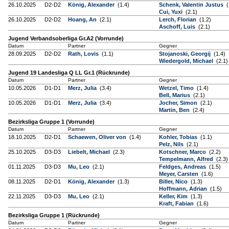
26.10.2025
D2-D2
König, Alexander
(1.4)
Schenk, Valentin Justus
(
Cui, Yuxi
(2.1)
26.10.2025
D2-D2
Hoang, An
(2.1)
Lerch, Florian
(1.2)
Aschoff, Luis
(2.1)
Jugend Verbandsoberliga Gr.A2 (Vorrunde)
Datum
Partner
Gegner
28.09.2025
D2-D2
Rath, Lovis
(1.1)
Stojanoski, Georgij
(1.4)
Wiedergold, Michael
(2.1)
Jugend 19 Landesliga Q LL Gr.1 (Rückrunde)
Datum
Partner
Gegner
10.05.2026
D1-D1
Merz, Julia
(3.4)
Wetzel, Timo
(1.4)
Bell, Marius
(2.1)
10.05.2026
D1-D1
Merz, Julia
(3.4)
Jocher, Simon
(2.1)
Martin, Ben
(2.4)
Bezirksliga Gruppe 1 (Vorrunde)
Datum
Partner
Gegner
18.10.2025
D2-D1
Schaewen, Oliver von
(1.4)
Kohler, Tobias
(1.1)
Pelz, Nils
(2.1)
25.10.2025
D3-D3
Liebelt, Michael
(2.3)
Kotschner, Marco
(2.2)
Tempelmann, Alfred
(2.3)
01.11.2025
D3-D3
Mu, Leo
(2.1)
Feldges, Andreas
(1.5)
Meyer, Carsten
(1.6)
08.11.2025
D2-D1
König, Alexander
(1.3)
Biller, Nico
(1.3)
Hoffmann, Adrian
(1.5)
22.11.2025
D3-D3
Mu, Leo
(2.1)
Keller, Kim
(1.3)
Kraft, Fabian
(1.6)
Bezirksliga Gruppe 1 (Rückrunde)
Datum
Partner
Gegner