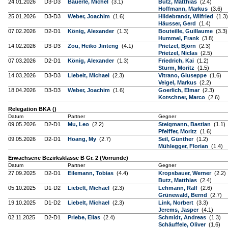
24.01.2026
D3-D3
Bäuerle, Michel
(3.1)
Butz, Matthias
(2.4)
Hoffmann, Markus
(3.6)
25.01.2026
D3-D3
Weber, Joachim
(1.6)
Hildebrandt, Wilfried
(1.3)
Häusser, Gerd
(1.4)
07.02.2026
D2-D1
König, Alexander
(1.3)
Bouteille, Guillaume
(3.3)
Hummel, Frank
(3.8)
14.02.2026
D3-D3
Zou, Heiko Jinteng
(4.1)
Prietzel, Björn
(2.3)
Prietzel, Niclas
(2.5)
07.03.2026
D2-D1
König, Alexander
(1.3)
Friedrich, Kai
(1.2)
Sturm, Moritz
(1.5)
14.03.2026
D3-D3
Liebelt, Michael
(2.3)
Vitrano, Giuseppe
(1.6)
Veigel, Markus
(2.2)
18.04.2026
D3-D3
Weber, Joachim
(1.6)
Goerlich, Elmar
(2.3)
Kotschner, Marco
(2.6)
Relegation BKA ()
Datum
Partner
Gegner
09.05.2026
D2-D1
Mu, Leo
(2.2)
Steigmann, Bastian
(1.1)
Pfeiffer, Moritz
(1.6)
09.05.2026
D2-D1
Hoang, My
(2.7)
Seil, Günther
(1.2)
Mühlegger, Florian
(1.4)
Erwachsene Bezirksklasse B Gr. 2 (Vorrunde)
Datum
Partner
Gegner
27.09.2025
D2-D1
Eilemann, Tobias
(4.4)
Kropsbauer, Werner
(2.2)
Butz, Matthias
(2.4)
05.10.2025
D1-D2
Liebelt, Michael
(2.3)
Lehmann, Ralf
(2.6)
Grünewald, Bernd
(2.7)
19.10.2025
D1-D2
Liebelt, Michael
(2.3)
Link, Norbert
(3.3)
Jerems, Jasper
(4.1)
02.11.2025
D2-D1
Priebe, Elias
(2.4)
Schmidt, Andreas
(1.3)
Schäuffele, Oliver
(1.6)