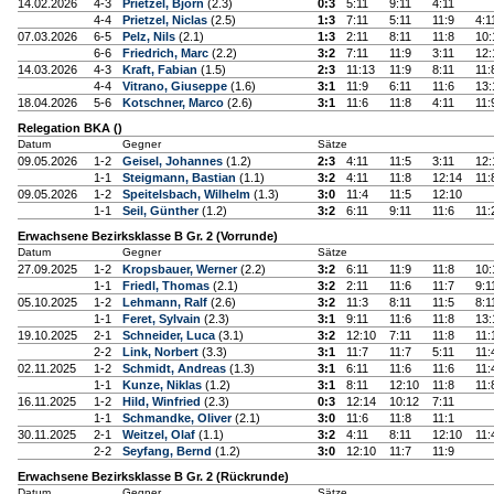
14.02.2026
4-3
Prietzel, Björn
(2.3)
0:3
5:11
9:11
4:11
4-4
Prietzel, Niclas
(2.5)
1:3
7:11
5:11
11:9
4:1
07.03.2026
6-5
Pelz, Nils
(2.1)
1:3
2:11
8:11
11:8
10:
6-6
Friedrich, Marc
(2.2)
3:2
7:11
11:9
3:11
12:
14.03.2026
4-3
Kraft, Fabian
(1.5)
2:3
11:13
11:9
8:11
11:
4-4
Vitrano, Giuseppe
(1.6)
3:1
11:9
6:11
11:6
13:
18.04.2026
5-6
Kotschner, Marco
(2.6)
3:1
11:6
11:8
4:11
11:
Relegation BKA ()
Datum
Gegner
Sätze
09.05.2026
1-2
Geisel, Johannes
(1.2)
2:3
4:11
11:5
3:11
12:
1-1
Steigmann, Bastian
(1.1)
3:2
4:11
11:8
12:14
11:
09.05.2026
1-2
Speitelsbach, Wilhelm
(1.3)
3:0
11:4
11:5
12:10
1-1
Seil, Günther
(1.2)
3:2
6:11
9:11
11:6
11:
Erwachsene Bezirksklasse B Gr. 2 (Vorrunde)
Datum
Gegner
Sätze
27.09.2025
1-2
Kropsbauer, Werner
(2.2)
3:2
6:11
11:9
11:8
10:
1-1
Friedl, Thomas
(2.1)
3:2
2:11
11:6
11:7
9:1
05.10.2025
1-2
Lehmann, Ralf
(2.6)
3:2
11:3
8:11
11:5
8:1
1-1
Feret, Sylvain
(2.3)
3:1
9:11
11:6
11:8
13:
19.10.2025
2-1
Schneider, Luca
(3.1)
3:2
12:10
7:11
11:8
11:
2-2
Link, Norbert
(3.3)
3:1
11:7
11:7
5:11
11:
02.11.2025
1-2
Schmidt, Andreas
(1.3)
3:1
6:11
11:6
11:6
11:
1-1
Kunze, Niklas
(1.2)
3:1
8:11
12:10
11:8
11:
16.11.2025
1-2
Hild, Winfried
(2.3)
0:3
12:14
10:12
7:11
1-1
Schmandke, Oliver
(2.1)
3:0
11:6
11:8
11:1
30.11.2025
2-1
Weitzel, Olaf
(1.1)
3:2
4:11
8:11
12:10
11:
2-2
Seyfang, Bernd
(1.2)
3:0
12:10
11:7
11:9
Erwachsene Bezirksklasse B Gr. 2 (Rückrunde)
Datum
Gegner
Sätze