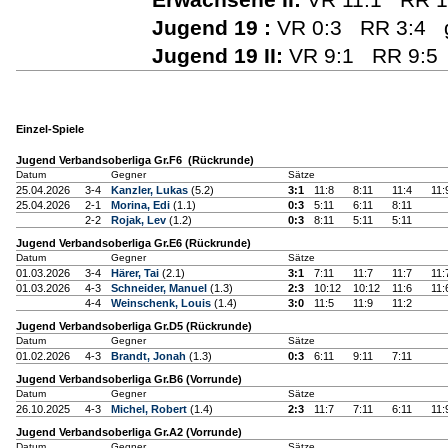
Jugend 19 :
VR 0:3 RR 3:4 g
Jugend 19 II:
VR 9:1 RR 9:5 
Einzel-Spiele
Jugend Verbandsoberliga Gr.F6 (Rückrunde)
Datum
Gegner
Sätze
25.04.2026
3-4
Kanzler, Lukas
(5.2)
3:1
11:8
8:11
11:4
11:
25.04.2026
2-1
Morina, Edi
(1.1)
0:3
5:11
6:11
8:11
2-2
Rojak, Lev
(1.2)
0:3
8:11
5:11
5:11
Jugend Verbandsoberliga Gr.E6 (Rückrunde)
Datum
Gegner
Sätze
01.03.2026
3-4
Härer, Tai
(2.1)
3:1
7:11
11:7
11:7
11:
01.03.2026
4-3
Schneider, Manuel
(1.3)
2:3
10:12
10:12
11:6
11:
4-4
Weinschenk, Louis
(1.4)
3:0
11:5
11:9
11:2
Jugend Verbandsoberliga Gr.D5 (Rückrunde)
Datum
Gegner
Sätze
01.02.2026
4-3
Brandt, Jonah
(1.3)
0:3
6:11
9:11
7:11
Jugend Verbandsoberliga Gr.B6 (Vorrunde)
Datum
Gegner
Sätze
26.10.2025
4-3
Michel, Robert
(1.4)
2:3
11:7
7:11
6:11
11:
Jugend Verbandsoberliga Gr.A2 (Vorrunde)
Datum
Gegner
Sätze