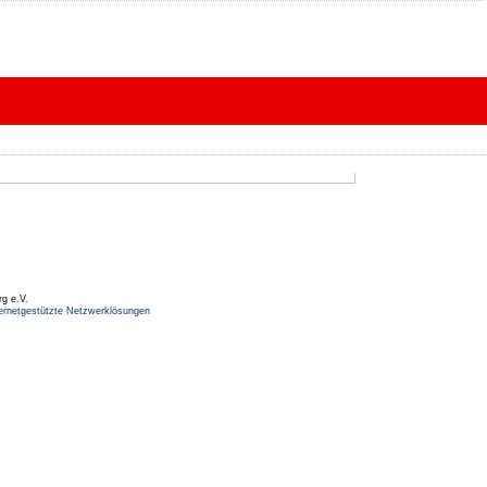
rg e.V.
ernetgestützte Netzwerklösungen