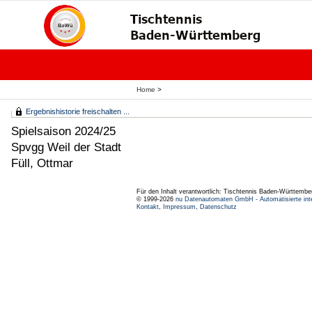
Home
>
Ergebnishistorie freischalten ...
Spielsaison 2024/25
Spvgg Weil der Stadt
Füll, Ottmar
Für den Inhalt verantwortlich: Tischtennis Baden-Württembe
© 1999-2026
nu Datenautomaten GmbH - Automatisierte int
Kontakt
,
Impressum
,
Datenschutz