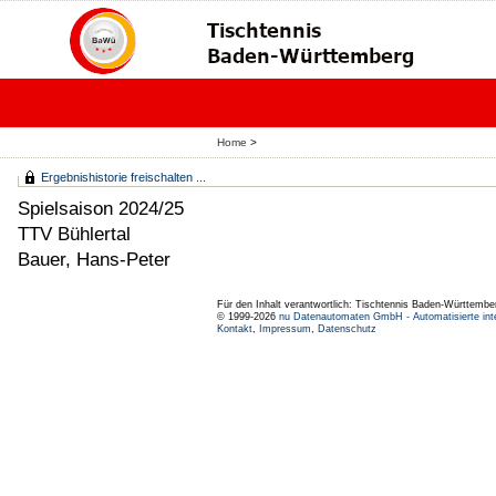
Home
>
Ergebnishistorie freischalten ...
Spielsaison 2024/25
TTV Bühlertal
Bauer, Hans-Peter
Für den Inhalt verantwortlich: Tischtennis Baden-Württembe
© 1999-2026
nu Datenautomaten GmbH - Automatisierte int
Kontakt
,
Impressum
,
Datenschutz