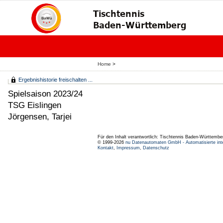
Home
>
Ergebnishistorie freischalten ...
Spielsaison 2023/24
TSG Eislingen
Jörgensen, Tarjei
Für den Inhalt verantwortlich: Tischtennis Baden-Württembe
© 1999-2026
nu Datenautomaten GmbH - Automatisierte int
Kontakt
,
Impressum
,
Datenschutz