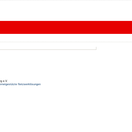
rg e.V.
ernetgestützte Netzwerklösungen