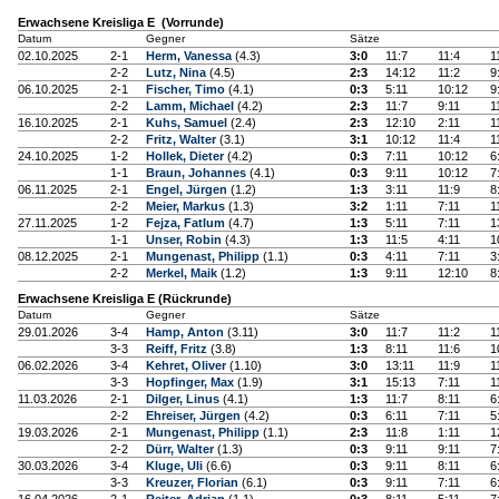
Erwachsene Kreisliga E (Vorrunde)
Datum
Gegner
Sätze
02.10.2025
2-1
Herm, Vanessa
(4.3)
3:0
11:7
11:4
1
2-2
Lutz, Nina
(4.5)
2:3
14:12
11:2
9
06.10.2025
2-1
Fischer, Timo
(4.1)
0:3
5:11
10:12
9
2-2
Lamm, Michael
(4.2)
2:3
11:7
9:11
1
16.10.2025
2-1
Kuhs, Samuel
(2.4)
2:3
12:10
2:11
1
2-2
Fritz, Walter
(3.1)
3:1
10:12
11:4
1
24.10.2025
1-2
Hollek, Dieter
(4.2)
0:3
7:11
10:12
6
1-1
Braun, Johannes
(4.1)
0:3
9:11
10:12
7
06.11.2025
2-1
Engel, Jürgen
(1.2)
1:3
3:11
11:9
8
2-2
Meier, Markus
(1.3)
3:2
1:11
7:11
1
27.11.2025
1-2
Fejza, Fatlum
(4.7)
1:3
5:11
7:11
1
1-1
Unser, Robin
(4.3)
1:3
11:5
4:11
1
08.12.2025
2-1
Mungenast, Philipp
(1.1)
0:3
4:11
7:11
3
2-2
Merkel, Maik
(1.2)
1:3
9:11
12:10
8
Erwachsene Kreisliga E (Rückrunde)
Datum
Gegner
Sätze
29.01.2026
3-4
Hamp, Anton
(3.11)
3:0
11:7
11:2
1
3-3
Reiff, Fritz
(3.8)
1:3
8:11
11:6
1
06.02.2026
3-4
Kehret, Oliver
(1.10)
3:0
13:11
11:9
1
3-3
Hopfinger, Max
(1.9)
3:1
15:13
7:11
1
11.03.2026
2-1
Dilger, Linus
(4.1)
1:3
11:7
8:11
6
2-2
Ehreiser, Jürgen
(4.2)
0:3
6:11
7:11
5
19.03.2026
2-1
Mungenast, Philipp
(1.1)
2:3
11:8
1:11
1
2-2
Dürr, Walter
(1.3)
0:3
9:11
9:11
7
30.03.2026
3-4
Kluge, Uli
(6.6)
0:3
9:11
8:11
6
3-3
Kreuzer, Florian
(6.1)
0:3
9:11
7:11
6