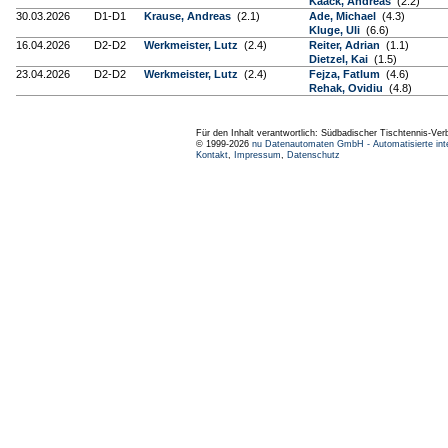
Kaack, Andreas
(2.2)
30.03.2026
D1-D1
Krause, Andreas
(2.1)
Ade, Michael
(4.3)
Kluge, Uli
(6.6)
16.04.2026
D2-D2
Werkmeister, Lutz
(2.4)
Reiter, Adrian
(1.1)
Dietzel, Kai
(1.5)
23.04.2026
D2-D2
Werkmeister, Lutz
(2.4)
Fejza, Fatlum
(4.6)
Rehak, Ovidiu
(4.8)
Für den Inhalt verantwortlich: Südbadischer Tischtennis-Ver
© 1999-2026
nu Datenautomaten GmbH - Automatisierte int
Kontakt
,
Impressum
,
Datenschutz