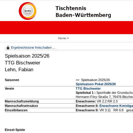
Home
>
Ergebnishistorie freischalten ...
Spielsaison 2025/26
TTG Bischweier
Lehn, Fabian
Saisonen
>> Spielsaison 2025/26
Spielsaison Pokal 2025/26
Verein
TTG Bischweier
Spiellokal 1
:
Sporthalle der Grundschu
Hermann-Föry-Straße 7, 76476 Bischw
Mannschaftsmeldung
Erwachsene:
VR 2.2 RR 2.3
Mannschaftseinsätze
Erwachsene II:
Erwachsene Kreisliga
Einzelbilanzen
Erwachsene II:
VR 3:11 RR 6:8 gesa
Einzel-Spiele