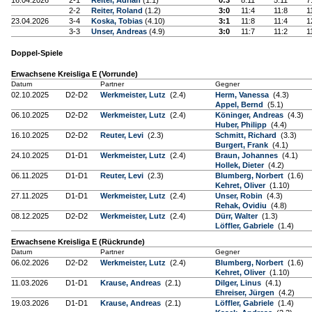
16.04.2026
2-1
Reiter, Adrian
(1.1)
0:3
8:11
5:11
7
2-2
Reiter, Roland
(1.2)
3:0
11:4
11:8
1
23.04.2026
3-4
Koska, Tobias
(4.10)
3:1
11:8
11:4
1
3-3
Unser, Andreas
(4.9)
3:0
11:7
11:2
1
Doppel-Spiele
Erwachsene Kreisliga E (Vorrunde)
Datum
Partner
Gegner
02.10.2025
D2-D2
Werkmeister, Lutz
(2.4)
Herm, Vanessa
(4.3)
Appel, Bernd
(5.1)
06.10.2025
D2-D2
Werkmeister, Lutz
(2.4)
Köninger, Andreas
(4.3)
Huber, Philipp
(4.4)
16.10.2025
D2-D2
Reuter, Levi
(2.3)
Schmitt, Richard
(3.3)
Burgert, Frank
(4.1)
24.10.2025
D1-D1
Werkmeister, Lutz
(2.4)
Braun, Johannes
(4.1)
Hollek, Dieter
(4.2)
06.11.2025
D1-D1
Reuter, Levi
(2.3)
Blumberg, Norbert
(1.6)
Kehret, Oliver
(1.10)
27.11.2025
D1-D1
Werkmeister, Lutz
(2.4)
Unser, Robin
(4.3)
Rehak, Ovidiu
(4.8)
08.12.2025
D2-D2
Werkmeister, Lutz
(2.4)
Dürr, Walter
(1.3)
Löffler, Gabriele
(1.4)
Erwachsene Kreisliga E (Rückrunde)
Datum
Partner
Gegner
06.02.2026
D2-D2
Werkmeister, Lutz
(2.4)
Blumberg, Norbert
(1.6)
Kehret, Oliver
(1.10)
11.03.2026
D1-D1
Krause, Andreas
(2.1)
Dilger, Linus
(4.1)
Ehreiser, Jürgen
(4.2)
19.03.2026
D1-D1
Krause, Andreas
(2.1)
Löffler, Gabriele
(1.4)