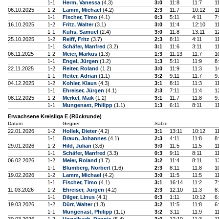
1-1
Herm, Vanessa
(4.3)
3:0
11:8
11:7
1
06.10.2025
1-2
Lamm, Michael
(4.2)
2:3
11:7
10:12
1
1-1
Fischer, Timo
(4.1)
0:3
5:11
4:11
7
16.10.2025
1-2
Fritz, Walter
(3.1)
3:0
11:4
12:10
1
1-1
Kuhs, Samuel
(2.4)
3:0
11:8
13:11
1
25.10.2025
1-2
Reiff, Fritz
(3.7)
2:3
8:11
4:11
1
1-1
Schäfer, Manfred
(3.2)
3:1
11:6
3:11
1
06.11.2025
1-2
Meier, Markus
(1.3)
1:3
11:13
11:7
1
1-1
Engel, Jürgen
(1.2)
1:3
5:11
11:9
8
22.11.2025
1-2
Reiter, Roland
(1.2)
3:0
11:9
11:3
1
1-1
Reiter, Adrian
(1.1)
3:2
9:11
11:7
9
04.12.2025
1-2
Kohler, Klaus
(4.3)
3:1
8:11
11:3
1
1-1
Ehreiser, Jürgen
(4.1)
2:3
7:11
11:4
1
08.12.2025
1-2
Merkel, Maik
(1.2)
3:1
11:7
11:8
9
1-1
Mungenast, Philipp
(1.1)
1:3
6:11
8:11
1
Erwachsene Kreisliga E (Rückrunde)
Datum
Gegner
Sätze
22.01.2026
1-2
Hollek, Dieter
(4.2)
3:1
13:11
10:12
1
1-1
Braun, Johannes
(4.1)
2:3
4:11
11:8
8
29.01.2026
1-2
Hild, Julian
(3.6)
3:0
11:5
11:5
1
1-1
Schäfer, Manfred
(3.3)
0:3
9:11
8:11
1
06.02.2026
1-2
Meier, Roland
(1.7)
3:2
11:4
8:11
1
1-1
Blumberg, Norbert
(1.6)
2:3
8:11
11:8
1
19.02.2026
1-2
Lamm, Michael
(4.2)
3:0
11:5
11:5
1
1-1
Fischer, Timo
(4.1)
3:1
16:14
11:2
7
11.03.2026
1-2
Ehreiser, Jürgen
(4.2)
2:3
12:10
11:3
8
1-1
Dilger, Linus
(4.1)
0:3
1:11
10:12
6
19.03.2026
1-2
Dürr, Walter
(1.3)
3:2
11:5
11:8
6
1-1
Mungenast, Philipp
(1.1)
3:2
3:11
11:9
1