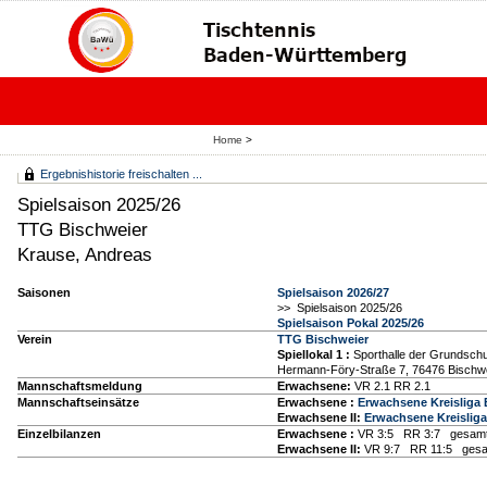
Home
>
Ergebnishistorie freischalten ...
Spielsaison 2025/26
TTG Bischweier
Krause, Andreas
Saisonen
Spielsaison 2026/27
>> Spielsaison 2025/26
Spielsaison Pokal 2025/26
Verein
TTG Bischweier
Spiellokal 1
:
Sporthalle der Grundschu
Hermann-Föry-Straße 7, 76476 Bischw
Mannschaftsmeldung
Erwachsene:
VR 2.1 RR 2.1
Mannschaftseinsätze
Erwachsene :
Erwachsene Kreisliga 
Erwachsene II:
Erwachsene Kreisliga
Einzelbilanzen
Erwachsene :
VR 3:5 RR 3:7 gesamt
Erwachsene II:
VR 9:7 RR 11:5 gesa