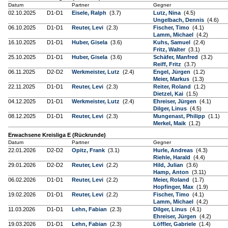
Datum
Partner
Gegner
02.10.2025
D1-D1
Eisele, Ralph
(3.7)
Lutz, Nina
(4.5)
Ungelbach, Dennis
(4.6)
06.10.2025
D1-D1
Reuter, Levi
(2.3)
Fischer, Timo
(4.1)
Lamm, Michael
(4.2)
16.10.2025
D1-D1
Huber, Gisela
(3.6)
Kuhs, Samuel
(2.4)
Fritz, Walter
(3.1)
25.10.2025
D1-D1
Huber, Gisela
(3.6)
Schäfer, Manfred
(3.2)
Reiff, Fritz
(3.7)
06.11.2025
D2-D2
Werkmeister, Lutz
(2.4)
Engel, Jürgen
(1.2)
Meier, Markus
(1.3)
22.11.2025
D1-D1
Reuter, Levi
(2.3)
Reiter, Roland
(1.2)
Dietzel, Kai
(1.5)
04.12.2025
D1-D1
Werkmeister, Lutz
(2.4)
Ehreiser, Jürgen
(4.1)
Dilger, Linus
(4.5)
08.12.2025
D1-D1
Reuter, Levi
(2.3)
Mungenast, Philipp
(1.1)
Merkel, Maik
(1.2)
Erwachsene Kreisliga E (Rückrunde)
Datum
Partner
Gegner
22.01.2026
D2-D2
Opitz, Frank
(3.1)
Hurle, Andreas
(4.3)
Riehle, Harald
(4.4)
29.01.2026
D2-D2
Reuter, Levi
(2.2)
Hild, Julian
(3.6)
Hamp, Anton
(3.11)
06.02.2026
D1-D1
Reuter, Levi
(2.2)
Meier, Roland
(1.7)
Hopfinger, Max
(1.9)
19.02.2026
D1-D1
Reuter, Levi
(2.2)
Fischer, Timo
(4.1)
Lamm, Michael
(4.2)
11.03.2026
D1-D1
Lehn, Fabian
(2.3)
Dilger, Linus
(4.1)
Ehreiser, Jürgen
(4.2)
19.03.2026
D1-D1
Lehn, Fabian
(2.3)
Löffler, Gabriele
(1.4)