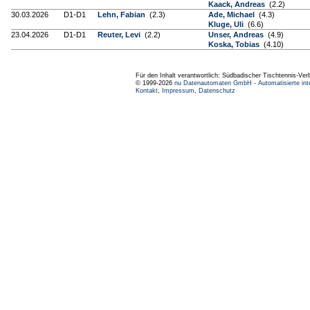
Kaack, Andreas
(2.2)
30.03.2026
D1-D1
Lehn, Fabian
(2.3)
Ade, Michael
(4.3)
Kluge, Uli
(6.6)
23.04.2026
D1-D1
Reuter, Levi
(2.2)
Unser, Andreas
(4.9)
Koska, Tobias
(4.10)
Für den Inhalt verantwortlich: Südbadischer Tischtennis-Ver
© 1999-2026
nu Datenautomaten GmbH - Automatisierte int
Kontakt
,
Impressum
,
Datenschutz