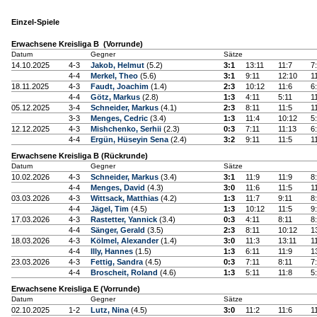
Einzel-Spiele
Erwachsene Kreisliga B (Vorrunde)
Datum
Gegner
Sätze
14.10.2025
4-3
Jakob, Helmut
(5.2)
3:1
13:11
11:7
7
4-4
Merkel, Theo
(5.6)
3:1
9:11
12:10
1
18.11.2025
4-3
Faudt, Joachim
(1.4)
2:3
10:12
11:6
6
4-4
Götz, Markus
(2.8)
1:3
4:11
5:11
1
05.12.2025
3-4
Schneider, Markus
(4.1)
2:3
8:11
11:5
1
3-3
Menges, Cedric
(3.4)
1:3
11:4
10:12
5
12.12.2025
4-3
Mishchenko, Serhii
(2.3)
0:3
7:11
11:13
6
4-4
Ergün, Hüseyin Sena
(2.4)
3:2
9:11
11:5
1
Erwachsene Kreisliga B (Rückrunde)
Datum
Gegner
Sätze
10.02.2026
4-3
Schneider, Markus
(3.4)
3:1
11:9
11:9
8
4-4
Menges, David
(4.3)
3:0
11:6
11:5
1
03.03.2026
4-3
Wittsack, Matthias
(4.2)
1:3
11:7
9:11
8
4-4
Jägel, Tim
(4.5)
1:3
10:12
11:5
9
17.03.2026
4-3
Rastetter, Yannick
(3.4)
0:3
4:11
8:11
8
4-4
Sänger, Gerald
(3.5)
2:3
8:11
10:12
1
18.03.2026
4-3
Kölmel, Alexander
(1.4)
3:0
11:3
13:11
1
4-4
Illy, Hannes
(1.5)
1:3
6:11
11:9
1
23.03.2026
4-3
Fettig, Sandra
(4.5)
0:3
7:11
8:11
7
4-4
Broscheit, Roland
(4.6)
1:3
5:11
11:8
5
Erwachsene Kreisliga E (Vorrunde)
Datum
Gegner
Sätze
02.10.2025
1-2
Lutz, Nina
(4.5)
3:0
11:2
11:6
1